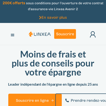
200€ offerts
sous conditions pour l’ouverture de votre contrat
d’assurance-vie Linxea Avenir 2
En savoir plus
Souscrire
Moins de frais et
plus de conseils pour
votre épargne
Leader indépendant de l'épargne en ligne depuis 25 ans
S
o
u
s
c
r
i
r
e
e
n
l
i
g
n
e
Prendre rendez-vo