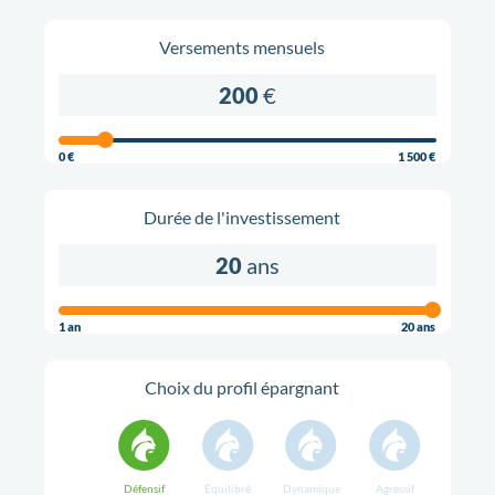
Versements mensuels
200
€
0 €
1 500 €
Durée de l'investissement
20
ans
1 an
20 ans
Choix du profil épargnant
Défensif
Équilibré
Dynamique
Agressif