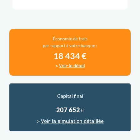
Économie de frais
par rapport à votre banque :
18 434
€
>
Voir le détail
Capital final
207 652
€
>
Voir la simulation détaillée