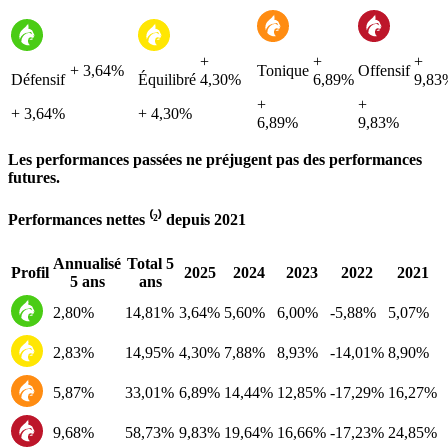
+
+
+
+ 3,64%
Tonique
Offensif
Défensif
Équilibré
4,30%
6,89%
9,83
+
+
+ 3,64%
+ 4,30%
6,89%
9,83%
Les performances passées ne préjugent pas des performances
futures.
Performances nettes ⁽²⁾ depuis 2021
Annualisé
Total 5
Profil
2025
2024
2023
2022
2021
5 ans
ans
2,80%
14,81%
3,64%
5,60%
6,00%
-5,88%
5,07%
2,83%
14,95%
4,30%
7,88%
8,93%
-14,01%
8,90%
5,87%
33,01%
6,89%
14,44%
12,85%
-17,29%
16,27%
9,68%
58,73%
9,83%
19,64%
16,66%
-17,23%
24,85%