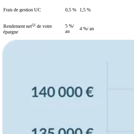
Frais de gestion UC
0,5 %
1,5 %
5 %/
Rendement net
⁽²⁾
de votre
4 %/ an
an
épargne