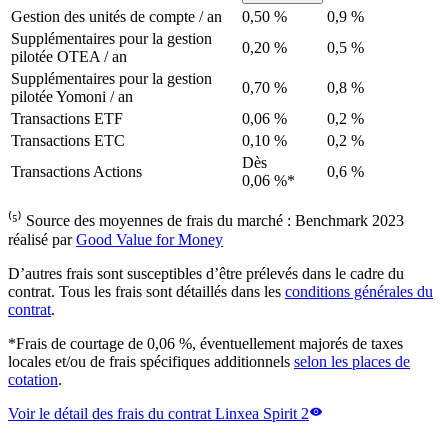
Gestion des unités de compte / an
0,50 %
0,9 %
Supplémentaires pour la gestion
0,20 %
0,5 %
pilotée OTEA / an
Supplémentaires pour la gestion
0,70 %
0,8 %
pilotée Yomoni / an
Transactions ETF
0,06 %
0,2 %
Transactions ETC
0,10 %
0,2 %
Dès
Transactions Actions
0,6 %
0,06 %*
⁽⁵⁾ Source des moyennes de frais du marché : Benchmark 2023
réalisé par
Good Value for Money
D’autres frais sont susceptibles d’être prélevés dans le cadre du
contrat. Tous les frais sont détaillés dans les
conditions générales du
contrat
.
*Frais de courtage de 0,06 %, éventuellement majorés de taxes
locales et/ou de frais spécifiques additionnels
selon les places de
cotation
.
Voir le détail des frais du contrat Linxea Spirit 2