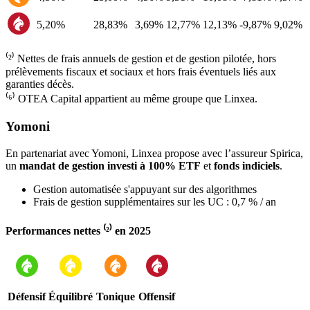
5,20%
28,83%
3,69%
12,77%
12,13%
-9,87%
9,02%
⁽²⁾ Nettes de frais annuels de gestion et de gestion pilotée, hors
prélèvements fiscaux et sociaux et hors frais éventuels liés aux
garanties décès.
⁽⁶⁾ OTEA Capital appartient au même groupe que Linxea.
Yomoni
En partenariat avec Yomoni, Linxea propose avec l’assureur Spirica,
un
mandat de gestion investi à 100% ETF
et
fonds indiciels
.
Gestion automatisée s'appuyant sur des algorithmes
Frais de gestion supplémentaires sur les UC : 0,7 % / an
Performances nettes ⁽²⁾ en 2025
Défensif
Équilibré
Tonique
Offensif