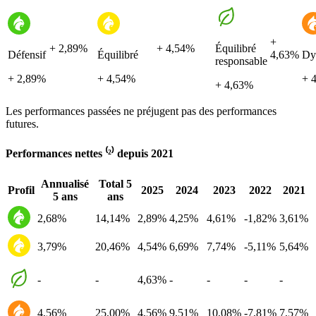
+
+ 2,89%
+ 4,54%
Équilibré
Défensif
Équilibré
4,63%
Dy
responsable
+ 2,89%
+ 4,54%
+ 
+ 4,63%
Les performances passées ne préjugent pas des performances
futures.
Performances nettes ⁽²⁾ depuis 2021
Annualisé
Total 5
Profil
2025
2024
2023
2022
2021
5 ans
ans
2,68%
14,14%
2,89%
4,25%
4,61%
-1,82%
3,61%
3,79%
20,46%
4,54%
6,69%
7,74%
-5,11%
5,64%
-
-
4,63%
-
-
-
-
4,56%
25,00%
4,56%
9,51%
10,08%
-7,81%
7,57%