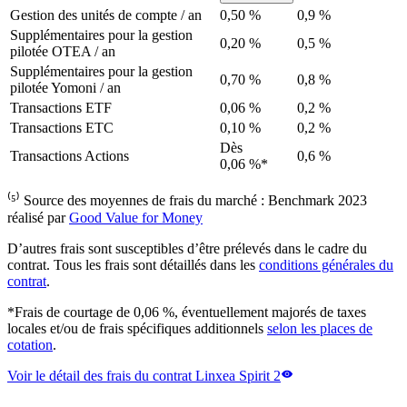
Gestion des unités de compte / an
0,50 %
0,9 %
Supplémentaires pour la gestion
0,20 %
0,5 %
pilotée OTEA / an
Supplémentaires pour la gestion
0,70 %
0,8 %
pilotée Yomoni / an
Transactions ETF
0,06 %
0,2 %
Transactions ETC
0,10 %
0,2 %
Dès
Transactions Actions
0,6 %
0,06 %*
⁽⁵⁾ Source des moyennes de frais du marché : Benchmark 2023
réalisé par
Good Value for Money
D’autres frais sont susceptibles d’être prélevés dans le cadre du
contrat. Tous les frais sont détaillés dans les
conditions générales du
contrat
.
*Frais de courtage de 0,06 %, éventuellement majorés de taxes
locales et/ou de frais spécifiques additionnels
selon les places de
cotation
.
Voir le détail des frais du contrat Linxea Spirit 2