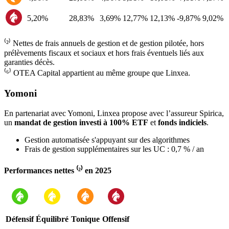
5,20%
28,83%
3,69%
12,77%
12,13%
-9,87%
9,02%
⁽²⁾ Nettes de frais annuels de gestion et de gestion pilotée, hors
prélèvements fiscaux et sociaux et hors frais éventuels liés aux
garanties décès.
⁽⁶⁾ OTEA Capital appartient au même groupe que Linxea.
Yomoni
En partenariat avec Yomoni, Linxea propose avec l’assureur Spirica,
un
mandat de gestion investi à 100% ETF
et
fonds indiciels
.
Gestion automatisée s'appuyant sur des algorithmes
Frais de gestion supplémentaires sur les UC : 0,7 % / an
Performances nettes ⁽²⁾ en 2025
Défensif
Équilibré
Tonique
Offensif