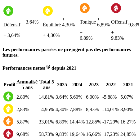
+
+
+
+ 3,64%
Tonique
Offensif
Défensif
Équilibré
4,30%
6,89%
9,83
+
+
+ 3,64%
+ 4,30%
6,89%
9,83%
Les performances passées ne préjugent pas des performances
futures.
Performances nettes ⁽²⁾ depuis 2021
Annualisé
Total 5
Profil
2025
2024
2023
2022
2021
5 ans
ans
2,80%
14,81%
3,64%
5,60%
6,00%
-5,88%
5,07%
2,83%
14,95%
4,30%
7,88%
8,93%
-14,01%
8,90%
5,87%
33,01%
6,89%
14,44%
12,85%
-17,29%
16,27%
9,68%
58,73%
9,83%
19,64%
16,66%
-17,23%
24,85%