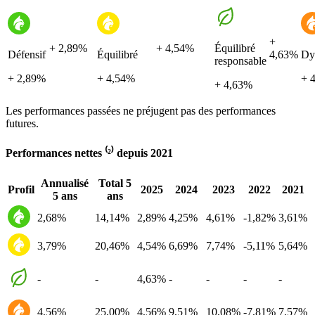
+
+ 2,89%
+ 4,54%
Équilibré
Défensif
Équilibré
4,63%
Dy
responsable
+ 2,89%
+ 4,54%
+ 
+ 4,63%
Les performances passées ne préjugent pas des performances
futures.
Performances nettes ⁽²⁾ depuis 2021
Annualisé
Total 5
Profil
2025
2024
2023
2022
2021
5 ans
ans
2,68%
14,14%
2,89%
4,25%
4,61%
-1,82%
3,61%
3,79%
20,46%
4,54%
6,69%
7,74%
-5,11%
5,64%
-
-
4,63%
-
-
-
-
4,56%
25,00%
4,56%
9,51%
10,08%
-7,81%
7,57%