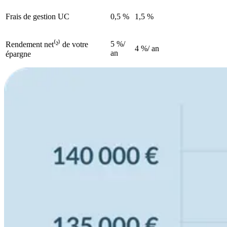
Frais de gestion UC
0,5 %
1,5 %
5 %/
Rendement net
⁽²⁾
de votre
4 %/ an
an
épargne