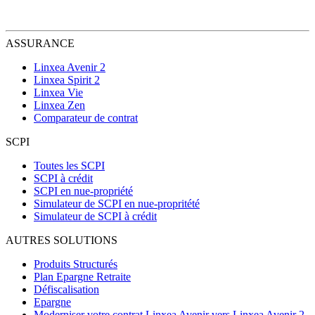
ASSURANCE
Linxea Avenir 2
Linxea Spirit 2
Linxea Vie
Linxea Zen
Comparateur de contrat
SCPI
Toutes les SCPI
SCPI à crédit
SCPI en nue-propriété
Simulateur de SCPI en nue-propritété
Simulateur de SCPI à crédit
AUTRES SOLUTIONS
Produits Structurés
Plan Epargne Retraite
Défiscalisation
Epargne
Moderniser votre contrat Linxea Avenir vers Linxea Avenir 2