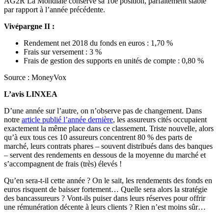
AG2R La Mondiale conserve sa 10e position, parfaitement stable
par rapport à l’année précédente.
Vivépargne II :
Rendement net 2018 du fonds en euros : 1,70 %
Frais sur versement : 3 %
Frais de gestion des supports en unités de compte : 0,80 %
Source : MoneyVox
L’avis LINXEA
D’une année sur l’autre, on n’observe pas de changement. Dans
notre
article publié l’année dernière
, les assureurs cités occupaient
exactement la même place dans ce classement. Triste nouvelle, alors
qu’à eux tous ces 10 assureurs concentrent 80 % des parts de
marché, leurs contrats phares – souvent distribués dans des banques
– servent des rendements en dessous de la moyenne du marché et
s’accompagnent de frais (très) élevés !
Qu’en sera-t-il cette année ? On le sait, les rendements des fonds en
euros risquent de baisser fortement… Quelle sera alors la stratégie
des bancassureurs ? Vont-ils puiser dans leurs réserves pour offrir
une rémunération décente à leurs clients ? Rien n’est moins sûr…