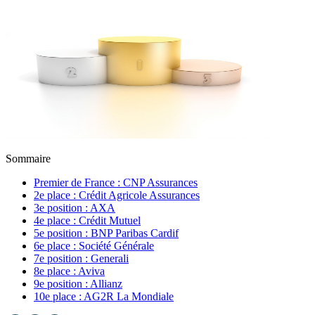
Sommaire
Premier de France : CNP Assurances
2e place : Crédit Agricole Assurances
3e position : AXA
4e place : Crédit Mutuel
5e position : BNP Paribas Cardif
6e place : Société Générale
7e position : Generali
8e place : Aviva
9e position : Allianz
10e place : AG2R La Mondiale