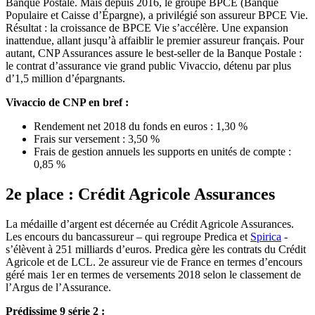
Banque Postale. Mais depuis 2016, le groupe BPCE (Banque
Populaire et Caisse d’Épargne), a privilégié son assureur BPCE Vie.
Résultat : la croissance de BPCE Vie s’accélère. Une expansion
inattendue, allant jusqu’à affaiblir le premier assureur français. Pour
autant, CNP Assurances assure le best-seller de la Banque Postale :
le contrat d’assurance vie grand public Vivaccio, détenu par plus
d’1,5 million d’épargnants.
Vivaccio de CNP en bref :
Rendement net 2018 du fonds en euros : 1,30 %
Frais sur versement : 3,50 %
Frais de gestion annuels les supports en unités de compte :
0,85 %
2e place : Crédit Agricole Assurances
La médaille d’argent est décernée au Crédit Agricole Assurances.
Les encours du bancassureur – qui regroupe Predica et
Spirica
-
s’élèvent à 251 milliards d’euros. Predica gère les contrats du Crédit
Agricole et de LCL. 2e assureur vie de France en termes d’encours
géré mais 1er en termes de versements 2018 selon le classement de
l’Argus de l’Assurance.
Prédissime 9 série 2 :