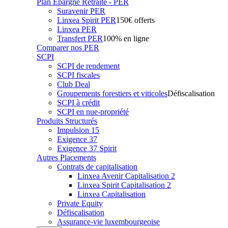
Plan Epargne Retraite - PER
Suravenir PER
Linxea Spirit PER
150€ offerts
Linxea PER
Transfert PER
100% en ligne
Comparer nos PER
SCPI
SCPI de rendement
SCPI fiscales
Club Deal
Groupements forestiers et viticoles
Défiscalisation
SCPI à crédit
SCPI en nue-propriété
Produits Structurés
Impulsion 15
Exigence 37
Exigence 37 Spirit
Autres Placements
Contrats de capitalisation
Linxea Avenir Capitalisation 2
Linxea Spirit Capitalisation 2
Linxea Capitalisation
Private Equity
Défiscalisation
Assurance-vie luxembourgeoise