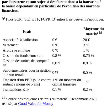
par l’assureur et sont sujets à des fluctuations à la hausse ou à
la baisse dépendant en particulier de l’évolution des marchés
financiers.
⁽¹⁾ Hors SCPI, SCI, ETF, FCPR. D’autres frais peuvent s’appliquer.
Moyenne du
Frais
marché ⁽⁴⁾
Associatifs à l'adhésion
0 €
20 €
Versement
0 %
3 %
Arbitrage en ligne
0 %
1 %
Gestion du fonds euro / an
0,8 %
0,75 %
Gestion des unités de compte /
0,6 %
0,9 %
an
Supplémentaires pour la gestion
0 %
0,5 %
horizon retraite
Transfert d’un PER (si le contrat
1 %
du montant du
1 %
sortant a moins de 5 ans)
capital transféré
Transactions ETF
0,1 %
0,2 %
⁽⁴⁾ Source des moyennes de frais du marché : Benchmark 2023
réalisé par
Good Value for Money