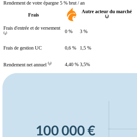
Rendement de votre épargne
5 % brut / an
Autre acteur du marché
Frais
⁽⁴⁾
Frais d'entrée et de versement
0 %
3 %
⁽¹⁾
Frais de gestion UC
0,6 %
1,5 %
4,40 %
3,5%
Rendement net annuel ⁽²⁾