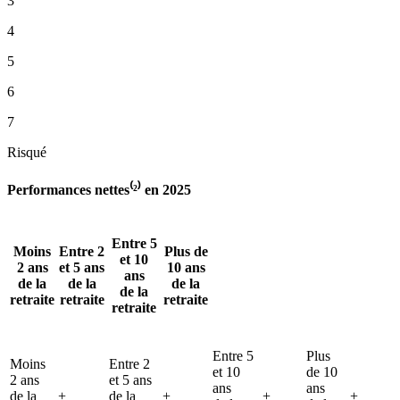
3
4
5
6
7
Risqué
Performances nettes⁽²⁾ en 2025
Entre 5
Moins
Entre 2
Plus de
et 10
2 ans
et 5 ans
10 ans
ans
de la
de la
de la
de la
retraite
retraite
retraite
retraite
Entre 5
Plus
Moins
Entre 2
et 10
de 10
2 ans
et 5 ans
ans
ans
de la
+
de la
+
+
+