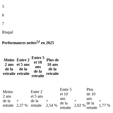
5
6
7
Risqué
Performances nettes⁽²⁾ en 2025
Entre 5
Moins
Entre 2
Plus de
et 10
2 ans
et 5 ans
10 ans
ans
de la
de la
de la
de la
retraite
retraite
retraite
retraite
Entre 5
Plus
Moins
Entre 2
et 10
de 10
2 ans
et 5 ans
ans
ans
de la
+
de la
+
+
+
de la
de la
retraite
2,37 %
retraite
2,54 %
2,02 %
1,77 %
retraite
retraite