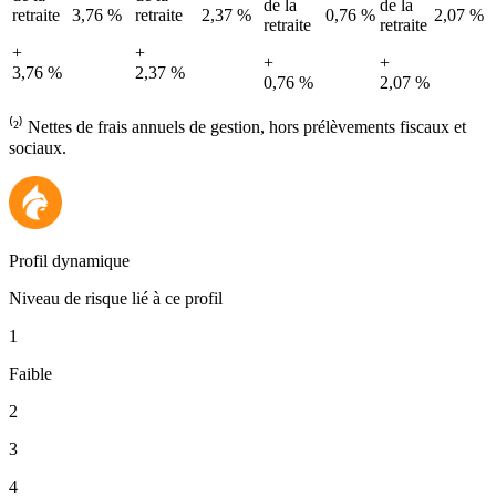
de la
de la
retraite
3,76 %
retraite
2,37 %
0,76 %
2,07 %
retraite
retraite
+
+
+
+
3,76 %
2,37 %
0,76 %
2,07 %
⁽²⁾ Nettes de frais annuels de gestion, hors prélèvements fiscaux et
sociaux.
Profil dynamique
Niveau de risque lié à ce profil
1
Faible
2
3
4