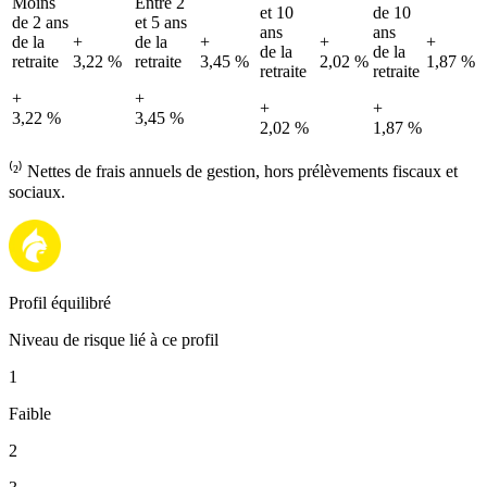
Moins
Entre 2
et 10
de 10
de 2 ans
et 5 ans
ans
ans
de la
+
de la
+
+
+
de la
de la
retraite
3,22 %
retraite
3,45 %
2,02 %
1,87 %
retraite
retraite
+
+
+
+
3,22 %
3,45 %
2,02 %
1,87 %
⁽²⁾ Nettes de frais annuels de gestion, hors prélèvements fiscaux et
sociaux.
Profil équilibré
Niveau de risque lié à ce profil
1
Faible
2