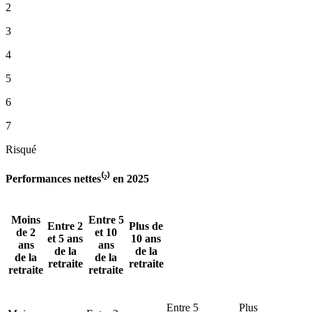
2
3
4
5
6
7
Risqué
Performances nettes⁽²⁾ en 2025
Moins
Entre 5
Entre 2
Plus de
de 2
et 10
et 5 ans
10 ans
ans
ans
de la
de la
de la
de la
retraite
retraite
retraite
retraite
Entre 5
Plus