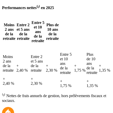
Performances nettes⁽²⁾ en 2025
Entre 5
Moins
Entre 2
Plus de
et 10
2 ans
et 5 ans
10 ans
ans
de la
de la
de la
de la
retraite
retraite
retraite
retraite
Entre 5
Plus
Moins
Entre 2
et 10
de 10
2 ans
et 5 ans
ans
ans
de la
+
de la
+
+
+
de la
de la
retraite
2,40 %
retraite
2,30 %
1,75 %
1,35 %
retraite
retraite
+
+
+
+
2,40 %
2,30 %
1,75 %
1,35 %
⁽²⁾ Nettes de frais annuels de gestion, hors prélèvements fiscaux et
sociaux.