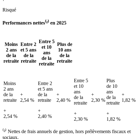
Risqué
Performances nettes⁽²⁾ en 2025
Entre 5
Moins
Entre 2
Plus de
et 10
2 ans
et 5 ans
10 ans
ans
de la
de la
de la
de la
retraite
retraite
retraite
retraite
Entre 5
Plus
Moins
Entre 2
et 10
de 10
2 ans
et 5 ans
ans
ans
de la
+
de la
+
+
+
de la
de la
retraite
2,54 %
retraite
2,40 %
2,30 %
1,82 %
retraite
retraite
+
+
+
+
2,54 %
2,40 %
2,30 %
1,82 %
⁽²⁾ Nettes de frais annuels de gestion, hors prélèvements fiscaux et
sociaux.