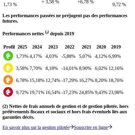
+ 3,58 %
+6,78 %
1,73 %
9,72 %
Les performances passées ne préjugent pas des performances
futures.
Performances nettes ⁽²⁾ depuis 2019
Profil
2025
2024
2023
2022
2021
2020
2019
1,73%
4,17%
4,03%
-5,88%
5,07%
4,12%
6,99%
3,58%
7,70%
8,18%
-14,01%
8,90%
6,02%
12,16%
6,78%
15,18%
12,74%
-17,29%
16,27%
8,20%
18,76%
9,72%
19,71%
16,54%
-17,23%
24,85%
9,43%
23,98%
(2) Nettes de frais annuels de gestion et de gestion pilotée, hors
prélèvements fiscaux et sociaux et hors frais éventuels liés aux
garanties décès.
En savoir plus sur la gestion pilotée
Souscrire en ligne