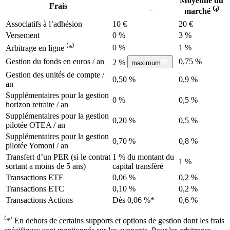
Moyenne du
Frais
marché ⁽⁴⁾
Associatifs à l’adhésion
10 €
20 €
Versement
0 %
3 %
0 %
1 %
Arbitrage en ligne ⁽*⁾
Gestion du fonds en euros / an
0,75 %
2 %
maximum
Gestion des unités de compte /
0,50 %
0,9 %
an
Supplémentaires pour la gestion
0 %
0,5 %
horizon retraite / an
Supplémentaires pour la gestion
0,20 %
0,5 %
pilotée OTEA / an
Supplémentaires pour la gestion
0,70 %
0,8 %
pilotée Yomoni / an
Transfert d’un PER (si le contrat
1 %
du montant du
1 %
sortant a moins de 5 ans)
capital transféré
Transactions ETF
0,06 %
0,2 %
Transactions ETC
0,10 %
0,2 %
Transactions Actions
Dès 0,06 %*
0,6 %
⁽*⁾ En dehors de certains supports et options de gestion dont les frais