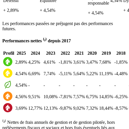
Défensif
Équilibré
4,54%
Dy
responsable
+ 2,89%
+ 4,54%
+ 
+ 4,54%
Les performances passées ne préjugent pas des performances
futures.
Performances nettes ⁽²⁾ depuis 2017
Profil
2025
2024
2023
2022
2021
2020
2019
2018
2,89%
4,25%
4,61%
-1,81%
3,61%
3,47%
7,68%
-1,85%
4,54%
6,69%
7,74%
-5,11%
5,64%
5,22%
11,19%
-4,48%
4,54%
-
-
-
-
-
-
-
4,56%
9,51%
10,08%
-7,81%
7,57%
6,75%
14,85%
-6,25%
3,69%
12,77%
12,13%
-9,87%
9,02%
7,32%
18,44%
-8,57%
⁽²⁾ Nettes de frais annuels de gestion et de gestion pilotée, hors
prélèvements fiscaux et sociaux et hors frais éventuels liés aux