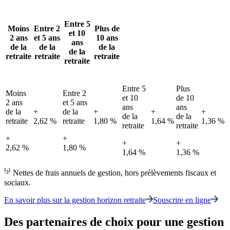
Entre 5
Moins
Entre 2
Plus de
et 10
2 ans
et 5 ans
10 ans
ans
de la
de la
de la
de la
retraite
retraite
retraite
retraite
Entre 5
Plus
Moins
Entre 2
et 10
de 10
2 ans
et 5 ans
ans
ans
de la
+
de la
+
+
+
de la
de la
retraite
2,62 %
retraite
1,80 %
1,64 %
1,36 %
retraite
retraite
+
+
+
+
2,62 %
1,80 %
1,64 %
1,36 %
⁽²⁾ Nettes de frais annuels de gestion, hors prélèvements fiscaux et
sociaux.
En savoir plus sur la gestion horizon retraite
Souscrire en ligne
Des partenaires de choix pour une gestion