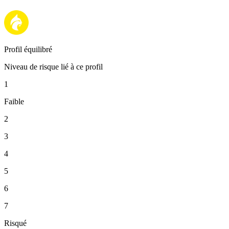
Profil équilibré
Niveau de risque lié à ce profil
1
Faible
2
3
4
5
6
7
Risqué