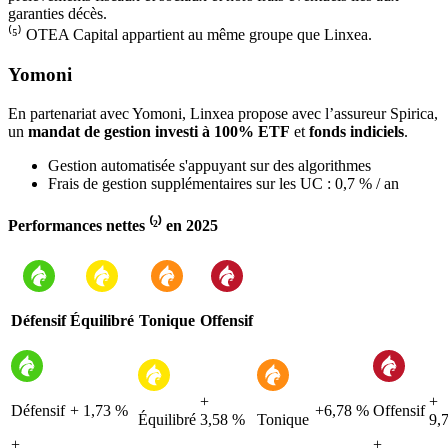
garanties décès.
⁽⁵⁾ OTEA Capital appartient au même groupe que Linxea.
Yomoni
En partenariat avec Yomoni, Linxea propose avec l’assureur Spirica,
un
mandat de gestion investi à 100% ETF
et
fonds indiciels
.
Gestion automatisée s'appuyant sur des algorithmes
Frais de gestion supplémentaires sur les UC : 0,7 % / an
Performances nettes ⁽²⁾ en 2025
Défensif
Équilibré
Tonique
Offensif
+
+
Défensif
+ 1,73 %
+6,78 %
Offensif
Équilibré
3,58 %
Tonique
9,
+
+