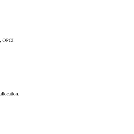
I, OPCI.
llocation.