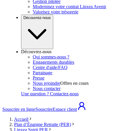
Gestion pilotée
Modernisez votre contrat Linxea Avenir
Valorisez votre trésorerie
Découvrez-nous
Découvrez-nous
Qui sommes-nous ?
Engagements durables
Centre d'aide/FAQ
Parrainage
Presse
Nous rejoindre
Offres en cours
Nous contacter
Une question ? Contactez-nous
Souscrire en ligne
Souscrire
Espace client
Accueil
Plan d’Épargne Retraite (PER)
Linxea Spirit PER