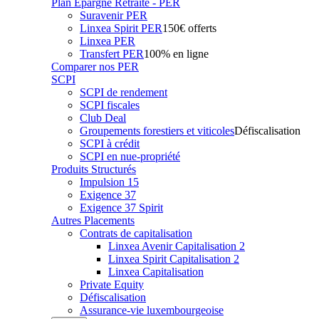
Plan Epargne Retraite - PER
Suravenir PER
Linxea Spirit PER
150€ offerts
Linxea PER
Transfert PER
100% en ligne
Comparer nos PER
SCPI
SCPI de rendement
SCPI fiscales
Club Deal
Groupements forestiers et viticoles
Défiscalisation
SCPI à crédit
SCPI en nue-propriété
Produits Structurés
Impulsion 15
Exigence 37
Exigence 37 Spirit
Autres Placements
Contrats de capitalisation
Linxea Avenir Capitalisation 2
Linxea Spirit Capitalisation 2
Linxea Capitalisation
Private Equity
Défiscalisation
Assurance-vie luxembourgeoise