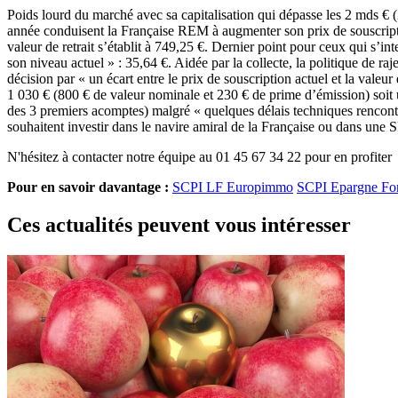
Poids lourd du marché avec sa capitalisation qui dépasse les 2 mds € 
année conduisent la Française REM à augmenter son prix de souscripti
valeur de retrait s’établit à 749,25 €. Dernier point pour ceux qui s’i
son niveau actuel » : 35,64 €. Aidée par la collecte, la politique de
décision par « un écart entre le prix de souscription actuel et la vale
1 030 € (800 € de valeur nominale et 230 € de prime d’émission) soit
des 3 premiers acomptes) malgré « quelques délais techniques rencontr
souhaitent investir dans le navire amiral de la Française ou dans un
N'hésitez à contacter notre équipe au 01 45 67 34 22 pour en profiter
Pour en savoir davantage :
SCPI LF Europimmo
SCPI Epargne Fo
Ces actualités peuvent vous intéresser