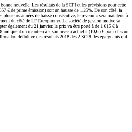
onne nouvelle. Les résultats de la SCPI et les prévisions pour cette
657 € de prime émission) soit un hausse de 1,25%. De son côté, la
rès plusieurs années de baisse consécutive, le revenu « sera maintenu à
ouvement du côté de LF Europimmo. La société de gestion motive sa
pter également du 21 janvier, le prix va être porté à de 1 015 € à
18 indiquent un maintien à « son niveau actuel » (10,65 € pour chacun
irmation définitive des résultats 2018 des 2 SCPI, les épargnants qui