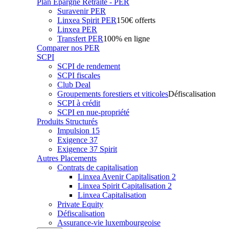
Plan Epargne Retraite - PER
Suravenir PER
Linxea Spirit PER
150€ offerts
Linxea PER
Transfert PER
100% en ligne
Comparer nos PER
SCPI
SCPI de rendement
SCPI fiscales
Club Deal
Groupements forestiers et viticoles
Défiscalisation
SCPI à crédit
SCPI en nue-propriété
Produits Structurés
Impulsion 15
Exigence 37
Exigence 37 Spirit
Autres Placements
Contrats de capitalisation
Linxea Avenir Capitalisation 2
Linxea Spirit Capitalisation 2
Linxea Capitalisation
Private Equity
Défiscalisation
Assurance-vie luxembourgeoise