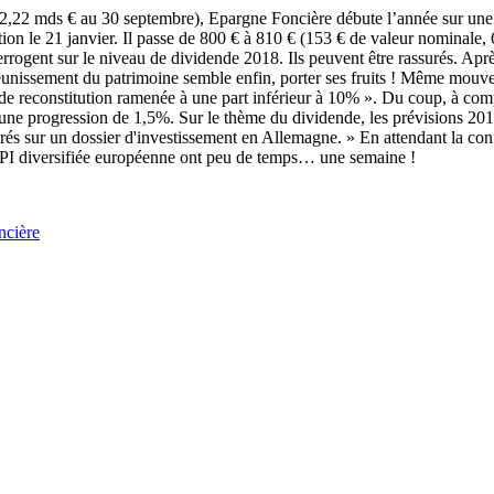
(2,22 mds € au 30 septembre), Epargne Foncière débute l’année sur une b
on le 21 janvier. Il passe de 800 € à 810 € (153 € de valeur nominale, 
nterrogent sur le niveau de dividende 2018. Ils peuvent être rassurés. Ap
 rajeunissement du patrimoine semble enfin, porter ses fruits ! Même m
ur de reconstitution ramenée à une part inférieur à 10% ». Du coup, à com
 une progression de 1,5%. Sur le thème du dividende, les prévisions 20
és sur un dossier d'investissement en Allemagne. » En attendant la conf
e SPI diversifiée européenne ont peu de temps… une semaine !
ncière