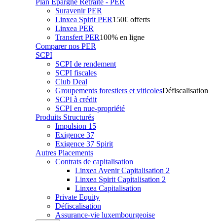
Plan Epargne Retraite - PER
Suravenir PER
Linxea Spirit PER
150€ offerts
Linxea PER
Transfert PER
100% en ligne
Comparer nos PER
SCPI
SCPI de rendement
SCPI fiscales
Club Deal
Groupements forestiers et viticoles
Défiscalisation
SCPI à crédit
SCPI en nue-propriété
Produits Structurés
Impulsion 15
Exigence 37
Exigence 37 Spirit
Autres Placements
Contrats de capitalisation
Linxea Avenir Capitalisation 2
Linxea Spirit Capitalisation 2
Linxea Capitalisation
Private Equity
Défiscalisation
Assurance-vie luxembourgeoise