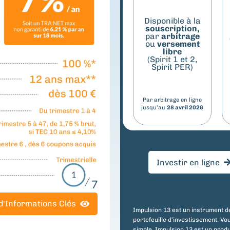
Disponible à la
souscription,
par
arbitrage
ou
versement
libre
(Spirit 1 et 2,
Spirit PER)
Par arbitrage en ligne
jusqu’au
28 avril 2026
Investir en ligne
d'Informations Clés
Impulsion 13 est un instrument de 
portefeuille d’investissement. Vou
simple. Impulsion 13 est un produ