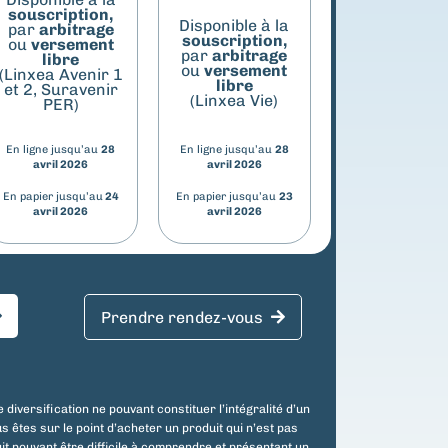
souscription,
Disponible à la
par
arbitrage
souscription,
ou
versement
par
arbitrage
libre
ou
versement
(Linxea Avenir 1
libre
et 2, Suravenir
(Linxea Vie)
PER)
En ligne jusqu’au
28
En ligne jusqu’au
28
avril 2026
avril 2026
En papier jusqu’au
24
En papier jusqu’au
23
avril 2026
avril 2026
Prendre rendez-vous
diversification ne pouvant constituer l’intégralité d’un
s êtes sur le point d’acheter un produit qui n’est pas
it pouvant être difficile à comprendre et présentant un