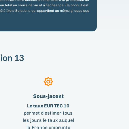
 ou total en cours de vie et à l’échéance. Ce produit est
iété Irbis Solutions qui appartient au même groupe que
ion 13
Sous-jacent
Le taux EUR TEC 10
permet d’estimer tous
les jours le taux auquel
la France emprunte