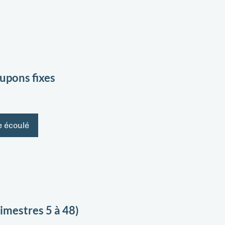
upons fixes
e écoulé
imestres 5 à 48)