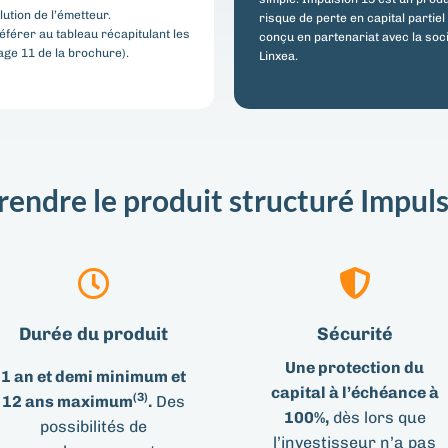
lution de l’émetteur.
risque de perte en capital partiel
éférer au tableau récapitulant les
conçu en partenariat avec la soc
age 11 de la brochure).
Linxea.
endre le produit structuré Impuls
Durée du produit
Sécurité
Une protection du
1 an et demi minimum et
capital à l’échéance à
(3)
12 ans maximum
.
Des
100%,
dès lors que
possibilités de
l’investisseur n’a pas