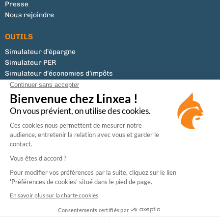
Presse
Nous rejoindre
OUTILS
Simulateur d’épargne
Simulateur PER
Simulateur d’économies d’impôts
Tous les documents
Liste des supports
Modifier mes préférences de cookies
Conseiller en Investissements Financiers (CIF)
Membre de la CNCGP, association professionnelle agréée par l’Autorité des Marchés
Financiers (AMF).
Enregistrée à l’ORIAS (N°07031073) en tant que Courtier en Assurance, activité régulée
par l’Autorité de Contrôle Prudentiel et de Résolution (ACPR).
Sécurité
CGU
Données personnelles
Mentions légales
Cookies