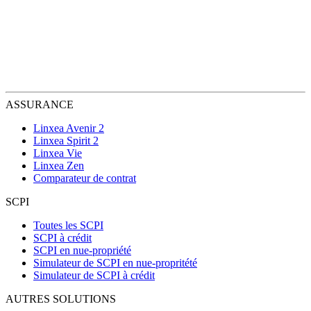
ASSURANCE
Linxea Avenir 2
Linxea Spirit 2
Linxea Vie
Linxea Zen
Comparateur de contrat
SCPI
Toutes les SCPI
SCPI à crédit
SCPI en nue-propriété
Simulateur de SCPI en nue-propritété
Simulateur de SCPI à crédit
AUTRES SOLUTIONS