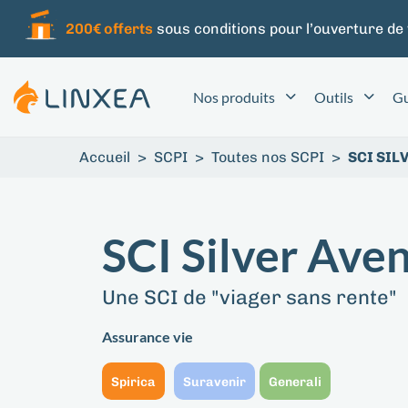
200€ offerts
sous conditions pour l’ouverture de
Nos produits
Outils
Gu
Accueil
>
SCPI
>
Toutes nos SCPI
>
SCI SIL
SCI Silver Aven
Une SCI de "viager sans rente"
Assurance vie
Spirica
Suravenir
Generali