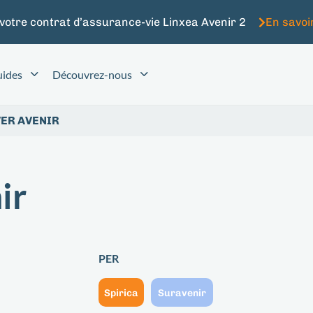
 votre contrat d’assurance-vie Linxea Avenir 2
En savoi
ides
Découvrez-nous
VER AVENIR
ir
PER
Spirica
Suravenir