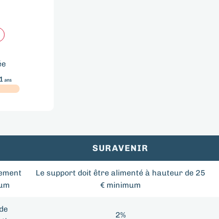
ée
SURAVENIR
sement
Le support doit être alimenté à hauteur de 25
um
€ minimum
 de
2%