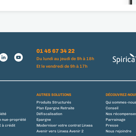
01 45 67 34 22
Du lundi au jeudi de 9h à 18h
Et le vendredi de 9h à 17h
AUTRES SOLUTIONS
DÉCOUVREZ-NOU
Produits Structurés
Qui sommes-nous
Plan Epargne Retraite
Conseil
iété
Défiscalisation
Nos récompense
n nue-propriété
Epargne
Parrainage
 à crédit
Moderniser votre contrat Linxea
Presse
Avenir vers Linxea Avenir 2
Nous rejoindre