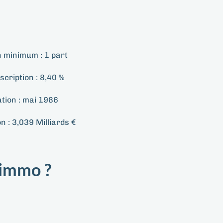
n minimum :
1 part
scription :
8,40 %
tion :
mai 1986
on :
3,039 Milliards €
simmo ?