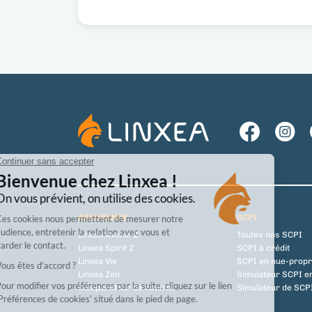
ASSURANCE
SCPI
Linxea Avenir 2
Toutes nos SCPI
Linxea Spirit 2
SCPI à crédit
Linxea Vie
SCPI en nue-propr
Linxea Zen
Simulateur SCPI e
Comparateur de contrat
Simulateur de SCPI