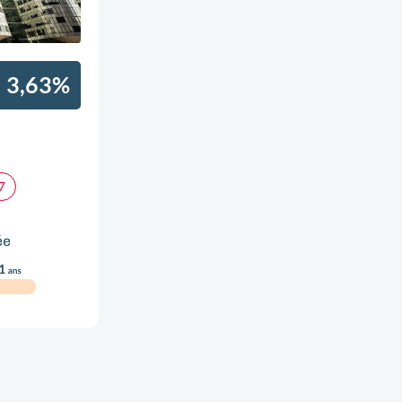
3,63%
ée