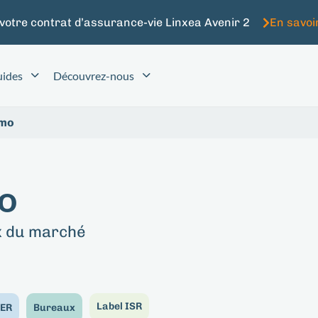
 votre contrat d’assurance-vie Linxea Avenir 2
En savoi
ides
Découvrez-nous
mmo
o
x du marché
Label ISR
ER
Bureaux