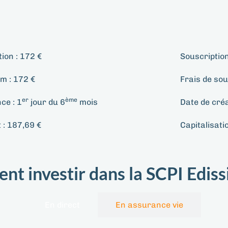
tion :
172 €
Souscriptio
m :
172 €
Frais de sou
er
ème
nce :
1
jour du 6
mois
Date de créa
 :
187,69 €
Capitalisati
t investir dans la SCPI Edis
En direct
En assurance vie