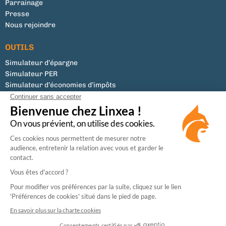
Parrainage
Presse
Nous rejoindre
OUTILS
Simulateur d’épargne
Simulateur PER
Simulateur d’économies d’impôts
Tous les documents
Liste des supports
Modifier mes préférences de cookies
Conseiller en Investissements Financiers (CIF)
Membre de la CNCGP, association professionnelle agréée par l’Autorité des Marchés
Financiers (AMF).
Enregistrée à l’ORIAS (N°07031073) en tant que Courtier en Assurance, activité régulée
par l’Autorité de Contrôle Prudentiel et de Résolution (ACPR).
Sécurité
CGU
Données personnelles
Mentions légales
Cookies