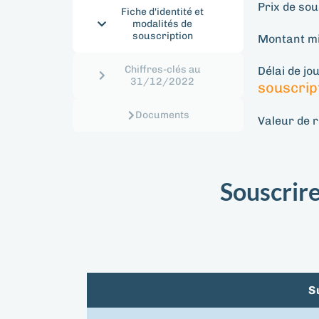
Prix de sou
Fiche d'identité et
modalités de
souscription​
Montant m
Chiffres-clés au
Délai de jo
31/12/2022​
souscri
Documents
Valeur de r
Souscrire
S