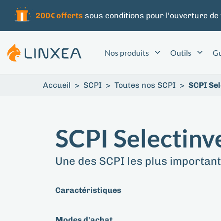
200€ offerts
sous conditions pour l’ouverture de
Nos produits
Outils
Gu
Accueil
>
SCPI
>
Toutes nos SCPI
>
SCPI Sel
SCPI Selectinv
Une des SCPI les plus importan
Caractéristiques
Modes d'achat