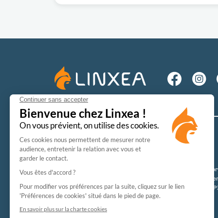
ASSURANCE
SCPI
Linxea Avenir 2
Toutes nos SCPI
Linxea Spirit 2
SCPI à crédit
Linxea Vie
SCPI en nue-propr
Linxea Zen
Simulateur SCPI e
Comparateur de contrat
Simulateur de SCPI