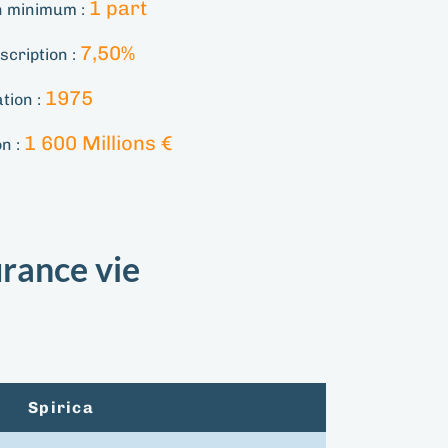
1 part
n minimum :
7,50%
scription :
1975
tion :
1 600 Millions €
on :
urance vie
Spirica