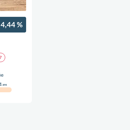
4,44 %
ée