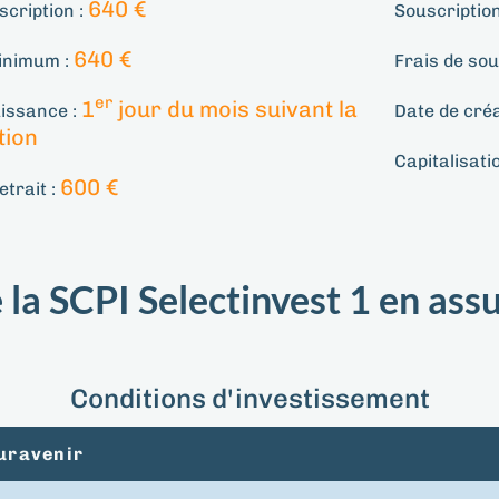
640 €
scription :
Souscriptio
640 €
inimum :
Frais de sou
er
1
jour du mois suivant la
uissance :
Date de créa
ption
Capitalisati
600 €
etrait :
 la SCPI Selectinvest 1 en ass
Conditions d'investissement
uravenir