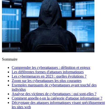
Sommaire
Comprendre les cyberattaques : définition et enjeux
Les différentes formes d'attaques informatiques
Les cybermenaces en 2023 : quelles évolutions ?
Zoom sur les cyberattaques les plus courantes
Exemples marquants de cyberattaques ayant touché des
individus
Analyse des victimes de cyberattaques : qui sont-elles ?
Comment appelle-t-on la catégorie d'attaque informatique ?
Décryptage des attaques informatiques visant spécifiquement
les sites web