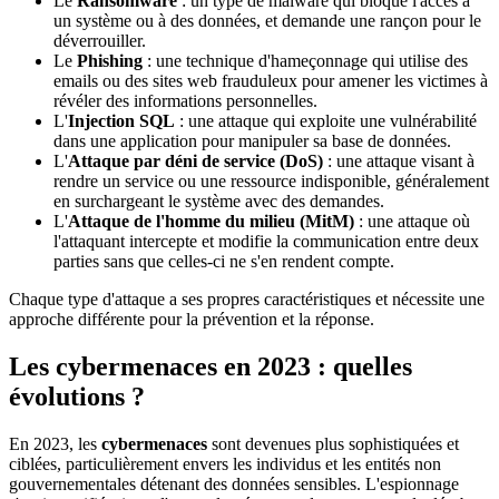
Le
Ransomware
: un type de malware qui bloque l'accès à
un système ou à des données, et demande une rançon pour le
déverrouiller.
Le
Phishing
: une technique d'hameçonnage qui utilise des
emails ou des sites web frauduleux pour amener les victimes à
révéler des informations personnelles.
L'
Injection SQL
: une attaque qui exploite une vulnérabilité
dans une application pour manipuler sa base de données.
L'
Attaque par déni de service (DoS)
: une attaque visant à
rendre un service ou une ressource indisponible, généralement
en surchargeant le système avec des demandes.
L'
Attaque de l'homme du milieu (MitM)
: une attaque où
l'attaquant intercepte et modifie la communication entre deux
parties sans que celles-ci ne s'en rendent compte.
Chaque type d'attaque a ses propres caractéristiques et nécessite une
approche différente pour la prévention et la réponse.
Les cybermenaces en 2023 : quelles
évolutions ?
En 2023, les
cybermenaces
sont devenues plus sophistiquées et
ciblées, particulièrement envers les individus et les entités non
gouvernementales détenant des données sensibles. L'espionnage