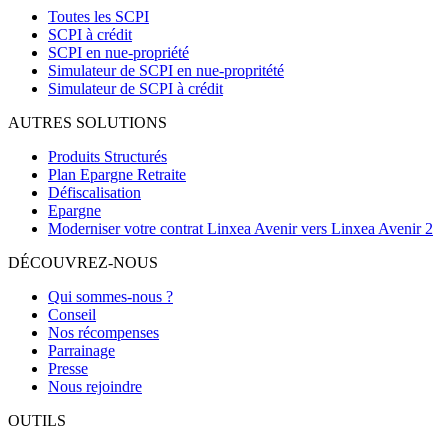
Toutes les SCPI
SCPI à crédit
SCPI en nue-propriété
Simulateur de SCPI en nue-propritété
Simulateur de SCPI à crédit
AUTRES SOLUTIONS
Produits Structurés
Plan Epargne Retraite
Défiscalisation
Epargne
Moderniser votre contrat Linxea Avenir vers Linxea Avenir 2
DÉCOUVREZ-NOUS
Qui sommes-nous ?
Conseil
Nos récompenses
Parrainage
Presse
Nous rejoindre
OUTILS