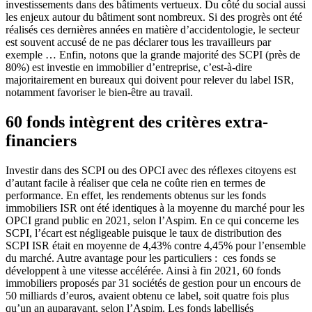
investissements dans des bâtiments vertueux. Du côté du social aussi
les enjeux autour du bâtiment sont nombreux. Si des progrès ont été
réalisés ces dernières années en matière d’accidentologie, le secteur
est souvent accusé de ne pas déclarer tous les travailleurs par
exemple … Enfin, notons que la grande majorité des SCPI (près de
80%) est investie en immobilier d’entreprise, c’est-à-dire
majoritairement en bureaux qui doivent pour relever du label ISR,
notamment favoriser le bien-être au travail.
60 fonds intègrent des critères extra-
financiers
Investir dans des SCPI ou des OPCI avec des réflexes citoyens est
d’autant facile à réaliser que cela ne coûte rien en termes de
performance. En effet, les rendements obtenus sur les fonds
immobiliers ISR ont été identiques à la moyenne du marché pour les
OPCI grand public en 2021, selon l’Aspim. En ce qui concerne les
SCPI, l’écart est négligeable puisque le taux de distribution des
SCPI ISR était en moyenne de 4,43% contre 4,45% pour l’ensemble
du marché. Autre avantage pour les particuliers : ces fonds se
développent à une vitesse accélérée. Ainsi à fin 2021, 60 fonds
immobiliers proposés par 31 sociétés de gestion pour un encours de
50 milliards d’euros, avaient obtenu ce label, soit quatre fois plus
qu’un an auparavant, selon l’Aspim. Les fonds labellisés