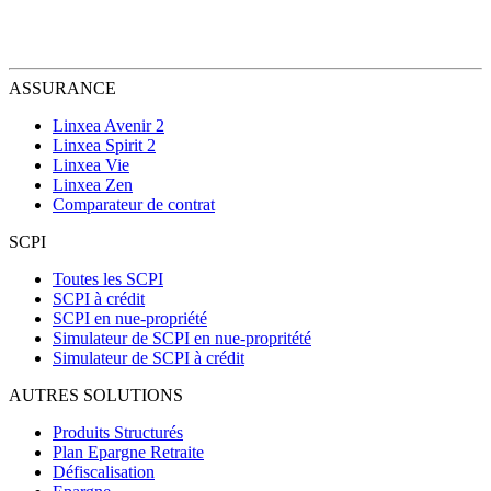
ASSURANCE
Linxea Avenir 2
Linxea Spirit 2
Linxea Vie
Linxea Zen
Comparateur de contrat
SCPI
Toutes les SCPI
SCPI à crédit
SCPI en nue-propriété
Simulateur de SCPI en nue-propritété
Simulateur de SCPI à crédit
AUTRES SOLUTIONS
Produits Structurés
Plan Epargne Retraite
Défiscalisation