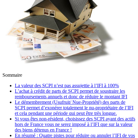
Sommaire
La valeur des SCPI n’est pas assujettie à l’IFI à 100%
L’achat à crédit de parts de SCPI permet de soustraire les
remboursements annuels et donc de réduire le montant IFI
Le démembrement (Usufruit/ Nue-Propriété) des parts de
SCPI permet d’exonérer totalement le nu-propriétaire de l’IFI
et cela pendant une période qui peut être très longue.
Si vous êtes non-résident, choisissez des SCPI ayant des actifs
hors de France vous ne serez imposé à l’IFI que sur la valeur
des biens détenus en France !
En résumé : Quatre pistes pour réduire ou annuler l’IFI de vos