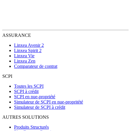
ASSURANCE
Linxea Avenir 2
Linxea Spirit 2
Linxea Vie
Linxea Zen
Comparateur de contrat
SCPI
Toutes les SCPI
SCPI à crédit
SCPI en nue-propriété
Simulateur de SCPI en nue-propritété
Simulateur de SCPI à crédit
AUTRES SOLUTIONS
Produits Structurés