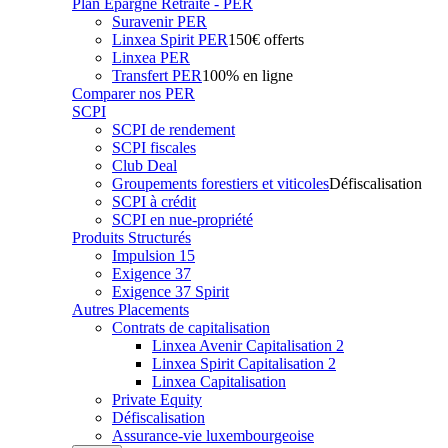
Plan Epargne Retraite - PER
Suravenir PER
Linxea Spirit PER
150€ offerts
Linxea PER
Transfert PER
100% en ligne
Comparer nos PER
SCPI
SCPI de rendement
SCPI fiscales
Club Deal
Groupements forestiers et viticoles
Défiscalisation
SCPI à crédit
SCPI en nue-propriété
Produits Structurés
Impulsion 15
Exigence 37
Exigence 37 Spirit
Autres Placements
Contrats de capitalisation
Linxea Avenir Capitalisation 2
Linxea Spirit Capitalisation 2
Linxea Capitalisation
Private Equity
Défiscalisation
Assurance-vie luxembourgeoise