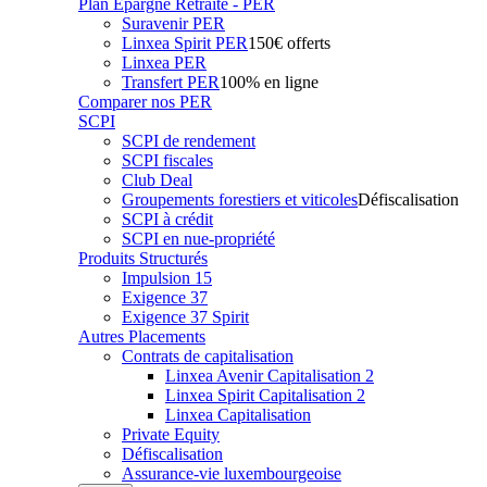
Plan Epargne Retraite - PER
Suravenir PER
Linxea Spirit PER
150€ offerts
Linxea PER
Transfert PER
100% en ligne
Comparer nos PER
SCPI
SCPI de rendement
SCPI fiscales
Club Deal
Groupements forestiers et viticoles
Défiscalisation
SCPI à crédit
SCPI en nue-propriété
Produits Structurés
Impulsion 15
Exigence 37
Exigence 37 Spirit
Autres Placements
Contrats de capitalisation
Linxea Avenir Capitalisation 2
Linxea Spirit Capitalisation 2
Linxea Capitalisation
Private Equity
Défiscalisation
Assurance-vie luxembourgeoise