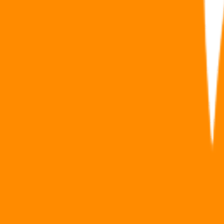
foncières solidaires dans le cadre du segment solidaire du dispo
L’investissement en FIP et FCPI entre dans le plafond des niches fisca
Réduire ses impôts avec un FIP
Les
fonds d’investissement de proximité (FIP)
sont des produits d’
conditions d’éligibilité des fonds d’investissement :
Part minimum de PME éligibles passée de 60 % à 70 %
Prolongement de la durée de réalisation des objectifs d’investi
Les FIP sont des Fonds communs de placement à risque (FCPR) dont l'a
Siéger dans un pays de l'Espace économique européen hors Lie
Employer moins de 250 salariés
Avoir un chiffre d'affaires inférieur à 50 millions d’euros ou un 
Être soumis à l'impôt sur les sociétés (IS) ou équivalent
Ne pas exercer une activité de holding, sauf en cas de détention d
Entreprendre dans la zone géographique déterminée par le fond
Les 30 % d’actifs restants peuvent être investis librement.
Le gestionnaire d’un FIP doit investir dans quatre régions limitrophes