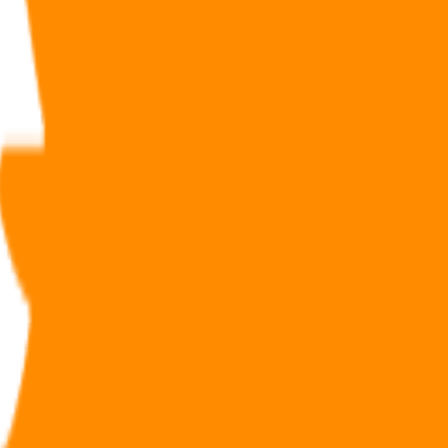
e réduction d’impôt de 18%.
tuer de rachat sauf en cas de licenciement, invalidité de 2ème ou 3ème
ple, soit 2 160 € ou 4 320 € l’année de la souscription
de majorer ponctuellement la réduction d’impôt en la portant à
25 %
 être validée par la commission européenne. Or, elle ne l’a toujours
on d'impôt pour souscription en numéraire au capital des petites
FCPI passe ainsi de 18 % à 25 % jusqu'au 31 décembre 2020.
25 % depuis 2020 (au lieu de 18 %) et initialement prévu pour
pour les entreprises labellisées ESUS et certaines sociétés