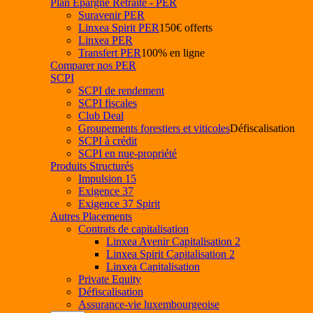
Plan Epargne Retraite - PER
Suravenir PER
Linxea Spirit PER
150€ offerts
Linxea PER
Transfert PER
100% en ligne
Comparer nos PER
SCPI
SCPI de rendement
SCPI fiscales
Club Deal
Groupements forestiers et viticoles
Défiscalisation
SCPI à crédit
SCPI en nue-propriété
Produits Structurés
Impulsion 15
Exigence 37
Exigence 37 Spirit
Autres Placements
Contrats de capitalisation
Linxea Avenir Capitalisation 2
Linxea Spirit Capitalisation 2
Linxea Capitalisation
Private Equity
Défiscalisation
Assurance-vie luxembourgeoise