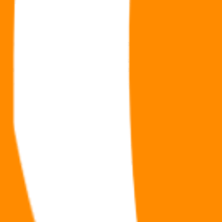
auparavant 42 % pour l’Outre-mer jusqu’au 31 décembre 2016).
vantes, les
fonds communs de placement dans l’innovation (FCPI)
s
ices d’innovation technologique ou industriel
u moins 10 % des coûts d’exploitation sur l’une des 3 dernières années
itué d’au moins 70 % de titres de sociétés françaises ou européennes qui 
’adresse particulièrement aux contribuables souhaitant
réduire leur impo
tées en bénéficiant de l’expertise de gérants spécialisés dans ce secteur.
urs.