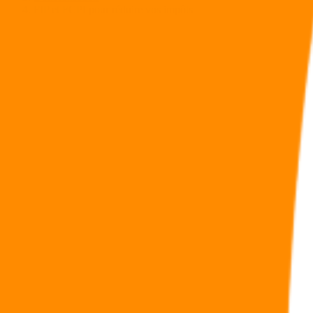
FIP et FCPI pour réduire vos impôts
Sommaire
Quelles réductions d’impôt s’appliquent aux FIP et FCPI ?
Réduire ses impôts avec un FIP
Réduire ses impôts avec un FCPI
Jihane Bensouda
|
Publié le 7 SEPTEMBRE 2018
FIP et FCPI pour réduire vos impôts