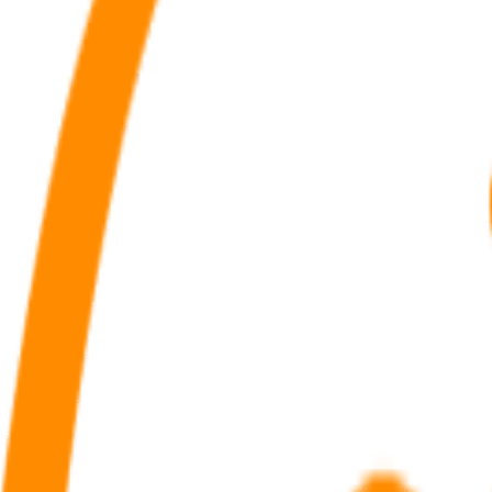
eloppement des PME-PMI régionales innovantes tout en bénéficiant d’un
ux FIP et FCPI ?
al est
bloqué pendant 5 ans
pendant lesquels il est impossible d’effec
i le capital ni le rendement ne sont garantis.
ion fiscale :
ti
, plafonné à 12 000 € pour une personne seule ou 24 000 € pour un cou
ux
s FIP et FCPI sur la réduction d’impôt Madelin, le législateur a décidé 
u sous forme de crédit d’impôt en 2019. Problème, cette décision devait
ate d'entrée en vigueur de certaines dispositions relatives à la réducti
iciel. Le taux de réduction d'impôt pour les investissements en FIP et 
t prorogé jusqu'au 31 décembre 2021.
es investissements dans un FIP ou un FCPI a pris fin. Ce taux, porté à 
es FIP et FCPI. Cependant, la réduction d'impôt de 25 % reste applicable 