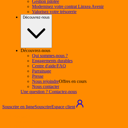
Gestion pilotée
Modernisez votre contrat Linxea Avenir
Valorisez votre trésorerie
Découvrez-nous
Découvrez-nous
Qui sommes-nous ?
Engagements durables
Centre d'aide/FAQ
Parrainage
Presse
Nous rejoindre
Offres en cours
Nous contacter
Une question ? Contactez-nous
Souscrire en ligne
Souscrire
Espace client
Accueil
Tout savoir sur
Défiscalisation