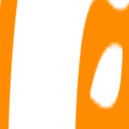
sitif IR PME.
les fixé à 10 000 €.
épargne existant depuis 2003, qui visent à participer au financement de
ssement (30 mois contre 24 auparavant)
ctif doit être investi à 70 % en valeurs mobilières émises par des PME 
chtenstein
bilan inférieur à 43 millions d'euros
e titres éligibles
s
,
à l’exception de la Corse et de l’Outre-mer
qui bénéficient d’un trai