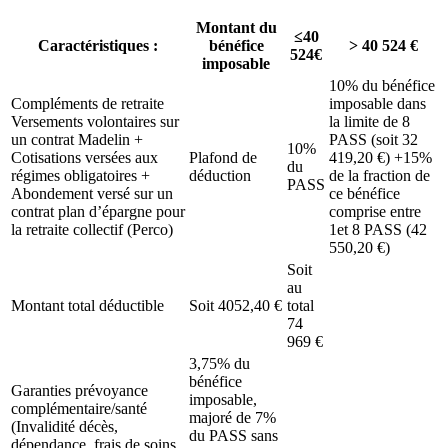
Montant du
≤40
Caractéristiques :
bénéfice
> 40 524 €
524€
imposable
10% du bénéfice
Compléments de retraite
imposable dans
Versements volontaires sur
la limite de 8
un contrat Madelin +
PASS (soit 32
10%
Cotisations versées aux
Plafond de
419,20 €) +15%
du
régimes obligatoires +
déduction
de la fraction de
PASS
Abondement versé sur un
ce bénéfice
contrat plan d’épargne pour
comprise entre
la retraite collectif (Perco)
1et 8 PASS (42
550,20 €)
Soit
au
Montant total déductible
Soit 4052,40 €
total
74
969 €
3,75% du
bénéfice
Garanties prévoyance
imposable,
complémentaire/santé
majoré de 7%
(Invalidité décès,
du PASS sans
dépendance, frais de soins,