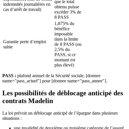
que le total
indemnités journalières en
obtenu puisse
cas d’arrêt de travail)
excéder 3% de
8 PASS
1,875% du
bénéfice
imposable
dans la limite
Garantie perte d’emploi
de 8 PASS (ou
subie
2,5% du
PASS, si ce
montant est
plus élevé)
PASS :
plafond annuel de la Sécurité sociale, [donnee
name="pass_actuel"] pour [donnee name="pass_annee"].
Les possibilités de déblocage anticipé des
contrats Madelin
La loi prévoit un déblocage anticipé de l’épargne dans plusieurs
situations :
une invalidité de deuxième ou troisième catégorie de l’assuré