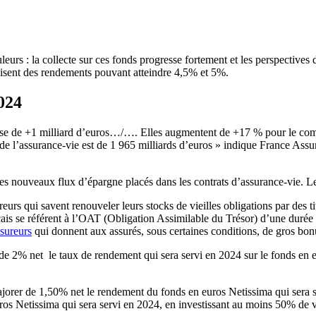
leurs : la collecte sur ces fonds progresse fortement et les perspective
visent des rendements pouvant atteindre 4,5% et 5%.
024
se de +1 milliard d’euros…/…. Elles augmentent de +17 % pour le compa
rs de l’assurance-vie est de 1 965 milliards d’euros » indique France A
es nouveaux flux d’épargne placés dans les contrats d’assurance-vie. L
reurs qui savent renouveler leurs stocks de vieilles obligations par des t
çais se référent à l’OAT (Obligation Assimilable du Trésor) d’une durée
sureurs
qui donnent aux assurés, sous certaines conditions, de gros bo
e 2% net le taux de rendement qui sera servi en 2024 sur le fonds en e
ajorer de 1,50% net le rendement du fonds en euros Netissima qui sera s
os Netissima qui sera servi en 2024, en investissant au moins 50% de vo