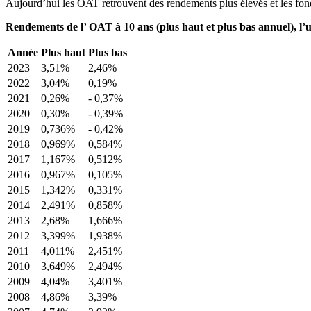
Aujourd’hui les OAT retrouvent des rendements plus élevés et les fond
Rendements de l’ OAT à 10 ans (plus haut et plus bas annuel), l’u
Année
Plus haut
Plus bas
2023
3,51%
2,46%
2022
3,04%
0,19%
2021
0,26%
- 0,37%
2020
0,30%
- 0,39%
2019
0,736%
- 0,42%
2018
0,969%
0,584%
2017
1,167%
0,512%
2016
0,967%
0,105%
2015
1,342%
0,331%
2014
2,491%
0,858%
2013
2,68%
1,666%
2012
3,399%
1,938%
2011
4,011%
2,451%
2010
3,649%
2,494%
2009
4,04%
3,401%
2008
4,86%
3,39%