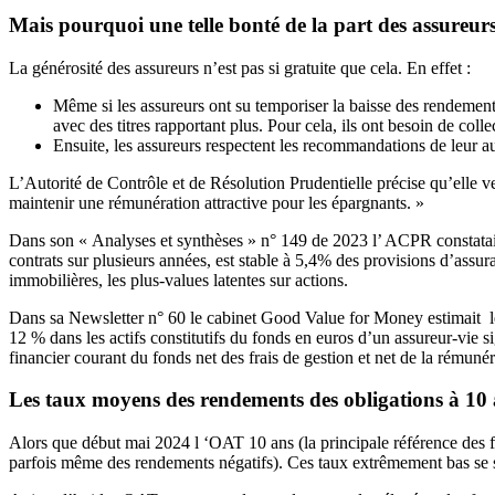
Mais pourquoi une telle bonté de la part des assureur
La générosité des assureurs n’est pas si gratuite que cela. En effet :
Même si les assureurs ont su temporiser la baisse des rendements
avec des titres rapportant plus. Pour cela, ils ont besoin de colle
Ensuite, les assureurs respectent les recommandations de leur aut
L’Autorité de Contrôle et de Résolution Prudentielle précise qu’elle ve
maintenir une rémunération attractive pour les épargnants. »
Dans son « Analyses et synthèses » n° 149 de 2023 l’ ACPR constatai
contrats sur plusieurs années, est stable à 5,4% des provisions d’assura
immobilières, les plus-values latentes sur actions.
Dans sa Newsletter n° 60 le cabinet Good Value for Money estimait l
12 % dans les actifs constitutifs du fonds en euros d’un assureur-vie 
financier courant du fonds net des frais de gestion et net de la rémunér
Les taux moyens des rendements des obligations à 10
Alors que début mai 2024 l ‘OAT 10 ans (la principale référence des fo
parfois même des rendements négatifs). Ces taux extrêmement bas se s