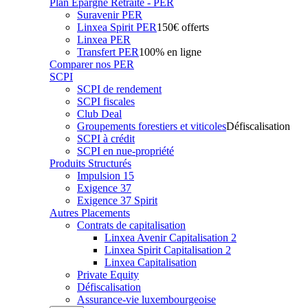
Plan Epargne Retraite - PER
Suravenir PER
Linxea Spirit PER
150€ offerts
Linxea PER
Transfert PER
100% en ligne
Comparer nos PER
SCPI
SCPI de rendement
SCPI fiscales
Club Deal
Groupements forestiers et viticoles
Défiscalisation
SCPI à crédit
SCPI en nue-propriété
Produits Structurés
Impulsion 15
Exigence 37
Exigence 37 Spirit
Autres Placements
Contrats de capitalisation
Linxea Avenir Capitalisation 2
Linxea Spirit Capitalisation 2
Linxea Capitalisation
Private Equity
Défiscalisation
Assurance-vie luxembourgeoise