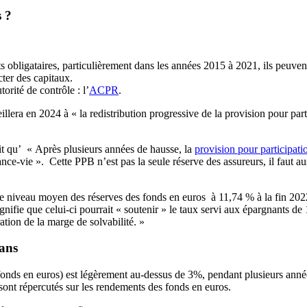
s ?
 obligataires, particulièrement dans les années 2015 à 2021, ils peuvent
cter des capitaux.
orité de contrôle : l’
ACPR
.
illera en 2024 à « la redistribution progressive de la provision pour pa
t qu’ « Après plusieurs années de hausse, la
provision pour participat
nce-vie ». Cette PPB n’est pas la seule réserve des assureurs, il faut auss
e niveau moyen des réserves des fonds en euros à 11,74 % à la fin 202
signifie que celui-ci pourrait « soutenir » le taux servi aux épargnants 
ation de la marge de solvabilité. »
 ans
nds en euros) est légèrement au-dessus de 3%, pendant plusieurs années 
ont répercutés sur les rendements des fonds en euros.