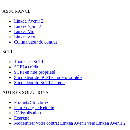
ASSURANCE
Linxea Avenir 2
Linxea Spirit 2
Linxea Vie
Linxea Zen
Comparateur de contrat
SCPI
Toutes les SCPI
SCPI à crédit
SCPI en nue-propriété
Simulateur de SCPI en nue-propritété
Simulateur de SCPI à crédit
AUTRES SOLUTIONS
Produits Structurés
Plan Epargne Retraite
Défiscalisation
Epargne
Moderniser votre contrat Linxea Avenir vers Linxea Avenir 2