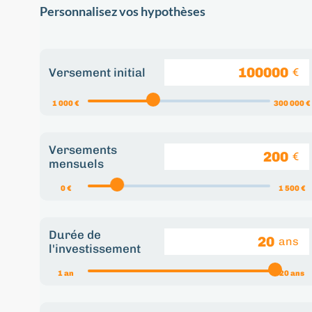
Personnalisez vos hypothèses
Versement initial
€
1 000 €
300 000 €
Versements
€
mensuels
0 €
1 500 €
Durée de
ans
l'investissement
1 an
20 ans