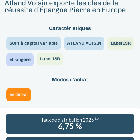
Atland Voisin exporte les clés de la
réussite d’Épargne Pierre en Europe
Caractéristiques
SCPI à capital variable
ATLAND VOISIN
Label ISR
Label ISR
Etrangère
Modes d'achat
En direct
(1)
Taux de distribution 2025
6,75 %