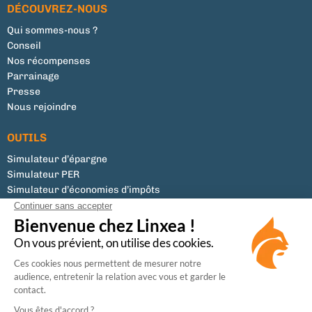
DÉCOUVREZ-NOUS
Qui sommes-nous ?
Conseil
Nos récompenses
Parrainage
Presse
Nous rejoindre
OUTILS
Simulateur d’épargne
Simulateur PER
Simulateur d’économies d’impôts
Tous les documents
Liste des supports
Modifier mes préférences de cookies
Conseiller en Investissements Financiers (CIF)
Membre de la CNCGP, association professionnelle agréée par l’Autorité des Marchés
Financiers (AMF).
Enregistrée à l’ORIAS (N°07031073) en tant que Courtier en Assurance, activité régulée