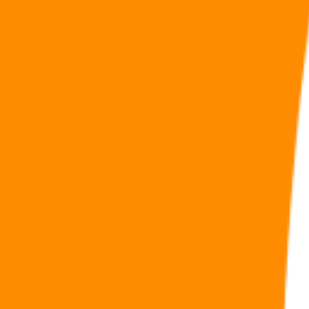
Pourquoi souscrire un PEA Assurance ?
Sommaire
Qu’est-ce que le PEA Assurance ?
PEA Assurance : un traitement fiscal avantageux
PEA Assurance et contrat de capitalisation
Jihane Bensouda
|
Publié le 11 SEPTEMBRE 2022
Pourquoi souscrire un PEA Assurance ?