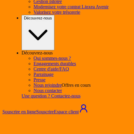
Gestion pilotée
Modernisez votre contrat Linxea Avenir
Valorisez votre trésorerie
Découvrez-nous
Découvrez-nous
Qui sommes-nous ?
Engagements durables
Centre d'aide/FAQ
Parrainage
Presse
Nous rejoindre
Offres en cours
Nous contacter
Une question ? Contactez-nous
Souscrire en ligne
Souscrire
Espace client
Accueil
Tout savoir sur
PEA, capitalisation et autres contrats