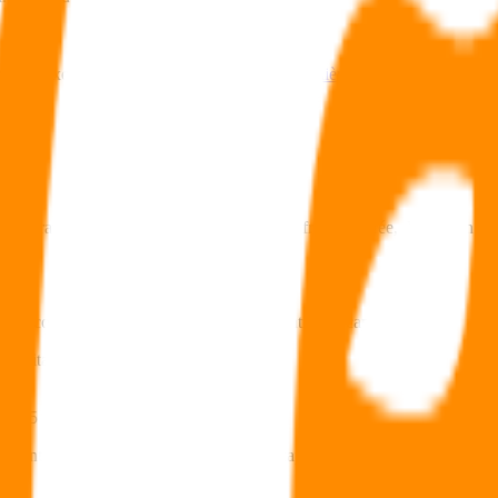
 mais exonérés d’
impôt sur la fortune immobilière (IFI)
, en tant que «
p
ntrats en ligne proposent la gratuité des frais d’entrée, de gestion et 
our conséquence sa requalification en contrat de capitalisation :
 capitalisation
t de 5 ans.
otentiel d’investissement du contrat de capitalisation :