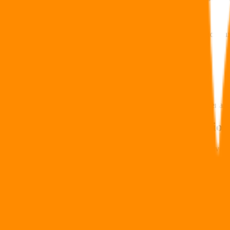
Exonération des plus-values après 5 ans
Sortie en rente défiscalisée après 5 ans
Les revenus du PEA Assurance sont soumis aux prélèvements sociaux
En matière de succession :
Le contrat de capitalisation intègre l’
actif successoral
Il peut être transmis aux héritiers
Et faire l’objet d'un démembrement
Les frais du PEA Assurance dépendent de l’organisme choisi. Certains co
PEA Assurance et contrat de capitalisation
Tout
rachat effectué avant 5 ans entraîne la clôture du PEA
avec p
Perte des avantages fiscaux du PEA mais maintien du contrat de
Le solde du capital reste intégré au contrat de capitalisation
L’antériorité minimale ouvrant droit à l’exonération des plus-values es
À la clôture de l’enveloppe fiscale du PEA, le produit ouvre accès au p
Fonds en euros