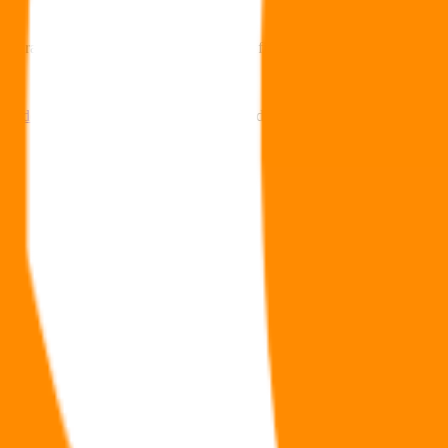
surance tout en conservant l’antériorité fiscale.
ement des PME et ETI (PEA PME)
permet d’élever le plafond de verseme