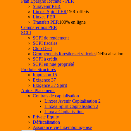
Plan Epargne Retraite - PER
Suravenir PER
Linxea Spirit PER
150€ offerts
Linxea PER
Transfert PER
100% en ligne
Comparer nos PER
SCPI
SCPI de rendement
SCPI fiscales
Club Deal
Groupements forestiers et viticoles
Défiscalisation
SCPI à crédit
SCPI en nue-propriété
Produits Structurés
Impulsion 15
Exigence 37
Exigence 37 Spirit
Autres Placements
Contrats de capitalisation
Linxea Avenir Capitalisation 2
Linxea Spirit Capitalisation 2
Linxea Capitalisation
Private Equity
Défiscalisation
Assurance-vie luxembourgeoise