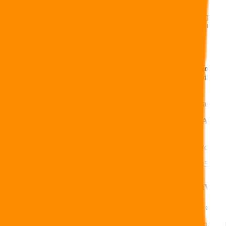
Au même titre que les banques, les compagnies d’assurance proposent
PEA Assurance se distingue par la nature de ses fonds et sa fiscalité.
Qu’est-ce que le PEA Assurance ?
Créé en 1992, le
PEA Assurance
est un
contrat de capitalisation en
semblables à ceux d’un PEA bancaire avec des critères d’éligibilité pl
Interdiction de détenir des titres vifs (actions en direct)
Investissement limité aux OPCVM respectant la quote-part d’inve
Contrairement à un
contrat de capitalisation
classique,
le PEA Assura
financiers.
Des options d’arbitrage sont prévues en cas de
moins-value
ou de plus-
Depuis le 1er janvier 2014, le plafond de versement est fixé à 150 000
PEA Assurance : un traitement fiscal avan
Le PEA Assurance bénéficie d’une fiscalité dégressive selon la durée d
Exonération d’impôt sur le revenu tant que les produits sont ma