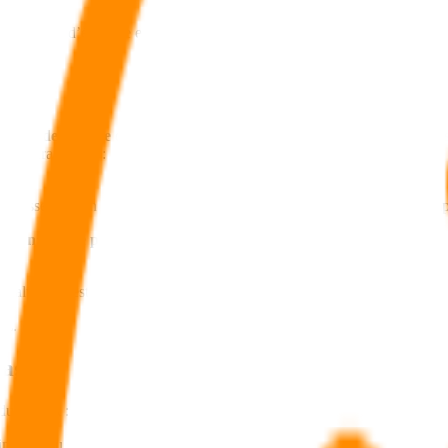
 des plans d’épargne en actions (PEA). Dans ce cas, on ne parle pas d
 unités de compte
qui bénéficie du cadre fiscal du PEA. Souscrit auprè
us contraignants :
stissement en actions éligibles, sociétés européennes soumises à l’impô
nce n’accède pas aux fonds en euros
garantis en capital. Il se comp
value et il est possible d’effectuer des retraits partiels sous forme d’av
 €.
tageux
u contrat :
intenus ou réinvestis dans le PEA