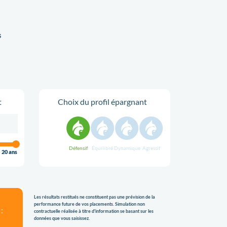
s
t
Choix du profil épargnant
Défensif
Équilibré
Dynamique
Agressif
20 ans
Les résultats restitués ne constituent pas une prévision de la
performance future de vos placements. Simulation non
:
contractuelle réalisée à titre d'information se basant sur les
données que vous saisissez.