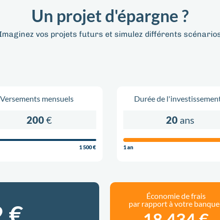
Un projet d'épargne ?
Imaginez vos projets futurs et simulez différents scénario
Versements mensuels
Durée de l'investissemen
200
€
20
ans
1 500 €
1 an
Économie de frais
par rapport à votre banque 
2
€
18 434
€