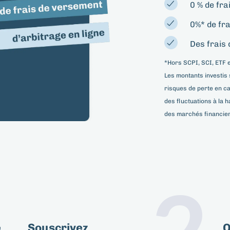
0 % de fra
0%* de fra
Des frais 
*Hors SCPI, SCI, ETF e
Les montants investis
risques de perte en cap
des fluctuations à la h
des marchés financier
1
2
e
Souscrivez
O