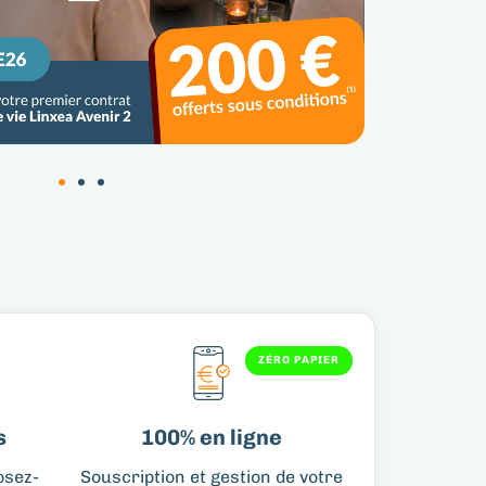
ZÉRO PAPIER
​
100% en ligne​
osez-
Souscription et gestion de votre