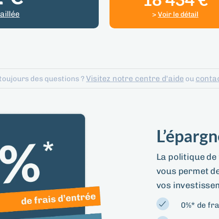
aillée
>
Voir le détail
Visitez notre centre d'aide
conta
toujours des questions ?
ou
L’épargn
La politique de
vous permet de
vos investisse
0%* de fra