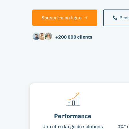
S
o
u
s
c
r
i
r
e
e
n
l
i
g
n
e
Pre
+200 000 clients
Performance
Une offre large de solutions
0%* d