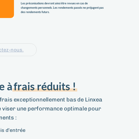
Les préconisations devront ainsi être revues en cas de
changements personnels. Les rendements passés ne préjugent pas
des rendements futurs.
ctez-nous.
e à
frais réduits !
 frais exceptionnellement bas de Linxea
 viser une performance optimale pour
ments :
is d’entrée