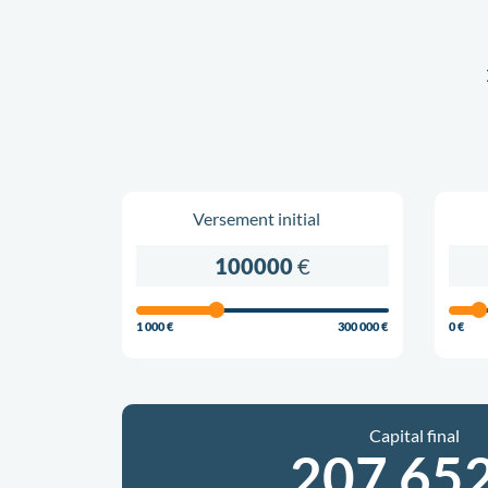
Versement initial
100000
€
1 000 €
300 000 €
0 €
Capital final
207 65