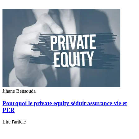
Jihane Bensouda
Pourquoi le private equity séduit assurance-vie et
PER
Lire l'article