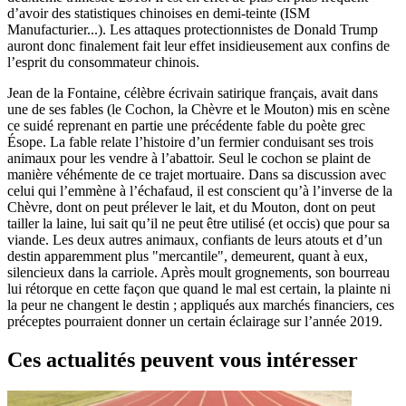
d’avoir des statistiques chinoises en demi-teinte (ISM
Manufacturier...). Les attaques protectionnistes de Donald Trump
auront donc finalement fait leur effet insidieusement aux confins de
l’esprit du consommateur chinois.
Jean de la Fontaine, célèbre écrivain satirique français, avait dans
une de ses fables (le Cochon, la Chèvre et le Mouton) mis en scène
ce suidé reprenant en partie une précédente fable du poète grec
Ésope. La fable relate l’histoire d’un fermier conduisant ses trois
animaux pour les vendre à l’abattoir. Seul le cochon se plaint de
manière véhémente de ce trajet mortuaire. Dans sa discussion avec
celui qui l’emmène à l’échafaud, il est conscient qu’à l’inverse de la
Chèvre, dont on peut prélever le lait, et du Mouton, dont on peut
tailler la laine, lui sait qu’il ne peut être utilisé (et occis) que pour sa
viande. Les deux autres animaux, confiants de leurs atouts et d’un
destin apparemment plus "mercantile", demeurent, quant à eux,
silencieux dans la carriole. Après moult grognements, son bourreau
lui rétorque en cette façon que quand le mal est certain, la plainte ni
la peur ne changent le destin ; appliqués aux marchés financiers, ces
préceptes pourraient donner un certain éclairage sur l’année 2019.
Ces actualités peuvent vous intéresser