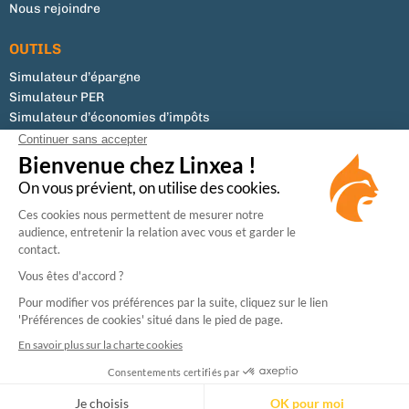
Nous rejoindre
OUTILS
Simulateur d’épargne
Simulateur PER
Simulateur d’économies d’impôts
Tous les documents
Liste des supports
Modifier mes préférences de cookies
Conseiller en Investissements Financiers (CIF)
Membre de la CNCGP, association professionnelle agréée par l’Autorité des Marchés
Financiers (AMF).
Enregistrée à l’ORIAS (N°07031073) en tant que Courtier en Assurance, activité régulée
par l’Autorité de Contrôle Prudentiel et de Résolution (ACPR).
Sécurité
CGU
Données personnelles
Mentions légales
Cookies