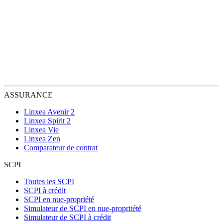
ASSURANCE
Linxea Avenir 2
Linxea Spirit 2
Linxea Vie
Linxea Zen
Comparateur de contrat
SCPI
Toutes les SCPI
SCPI à crédit
SCPI en nue-propriété
Simulateur de SCPI en nue-propritété
Simulateur de SCPI à crédit