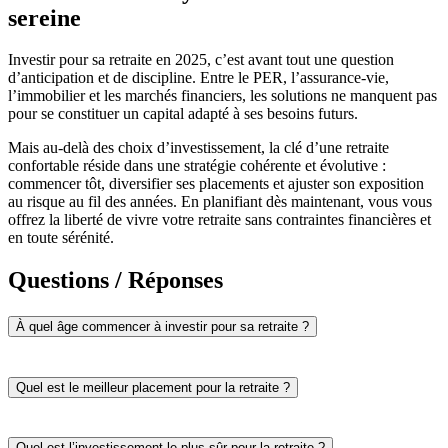
sereine
Investir pour sa retraite en 2025, c’est avant tout une question
d’anticipation et de discipline. Entre le PER, l’assurance-vie,
l’immobilier et les marchés financiers, les solutions ne manquent pas
pour se constituer un capital adapté à ses besoins futurs.
Mais au-delà des choix d’investissement, la clé d’une retraite
confortable réside dans une stratégie cohérente et évolutive :
commencer tôt, diversifier ses placements et ajuster son exposition
au risque au fil des années. En planifiant dès maintenant, vous vous
offrez la liberté de vivre votre retraite sans contraintes financières et
en toute sérénité.
Questions / Réponses
À quel âge commencer à investir pour sa retraite ?
Un démarrage précoce de l'épargne retraite, dès 25-30 ans,
Quel est le meilleur placement pour la retraite ?
augmente le potentiel de votre capital grâce aux intérêts composés.
Cette période marque souvent le début d'une stabilité
professionnelle, permettant de mettre de côté une somme modeste
Le
Plan d'Épargne Retraite (PER)
s'impose comme la solution la
Quel est l’investissement le plus sûr pour la retraite ?