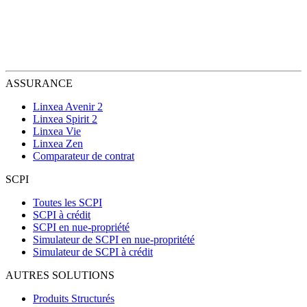
ASSURANCE
Linxea Avenir 2
Linxea Spirit 2
Linxea Vie
Linxea Zen
Comparateur de contrat
SCPI
Toutes les SCPI
SCPI à crédit
SCPI en nue-propriété
Simulateur de SCPI en nue-propritété
Simulateur de SCPI à crédit
AUTRES SOLUTIONS
Produits Structurés