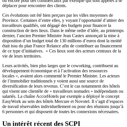
ou encore pour des commerciaux par exemple qui sont appelés à se
déplacer pour rencontrer des clients.
Ces évolutions ont été bien perçues par les villes moyennes de
Province. Certaines d’entre elles, y voyant l’opportunité d’attirer des
travailleurs qualifiés, ont dégagé des budgets pour financer la
construction de tiers lieux. Dans le même ordre d’idée, au printemps
dernier, l’ancien Premier Ministre Jean Castex annonçait la mise à
disposition d’un budget total de 130 millions d’euros dont la moitié
était issu du plan France Relance afin de contribuer au financement
de ce type d’initiatives. « Ces lieux sont des acteurs centraux de la
vie de leurs territoires.
Leurs activités, bien plus larges que le coworking, contribuent au
développement économique et à l’activation des ressources
locales », avaient alors commenté le Premier Ministre. Les acteurs
de l’immobilier traditionnels y voient aussi une source de
diversification de leurs revenus. C’est le cas notamment des hôtels
qui visent une clientèle de « travailleurs nomades » indépendants ou
salariés. La chaîne AccorHotels par exemple a déployé le concept
EasyWork au sein des hôtels Mercure et Novotel. Il s’agit d’espaces
de travail réservables individuellement ou pour des réunions jusqu’à
6 personnes et qui disposent de toutes les connexions nécessaires.
Un intérêt récent des SCPI