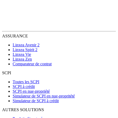
ASSURANCE
Linxea Avenir 2
Linxea Spirit 2
Linxea Vie
Linxea Zen
Comparateur de contrat
SCPI
Toutes les SCPI
SCPI à crédit
SCPI en nue-propriété
Simulateur de SCPI en nue-propritété
Simulateur de SCPI à crédit
AUTRES SOLUTIONS