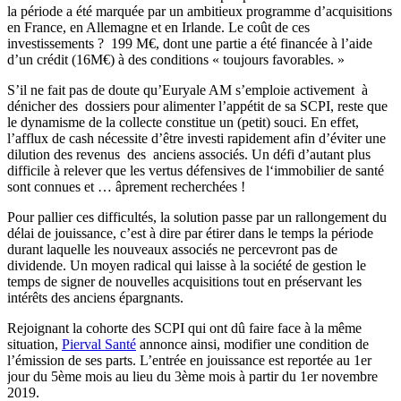
la période a été marquée par un ambitieux programme d’acquisitions
en France, en Allemagne et en Irlande. Le coût de ces
investissements ? 199 M€, dont une partie a été financée à l’aide
d’un crédit (16M€) à des conditions « toujours favorables. »
S’il ne fait pas de doute qu’Euryale AM s’emploie activement à
dénicher des dossiers pour alimenter l’appétit de sa SCPI, reste que
le dynamisme de la collecte constitue un (petit) souci. En effet,
l’afflux de cash nécessite d’être investi rapidement afin d’éviter une
dilution des revenus des anciens associés. Un défi d’autant plus
difficile à relever que les vertus défensives de l‘immobilier de santé
sont connues et … âprement recherchées !
Pour pallier ces difficultés, la solution passe par un rallongement du
délai de jouissance, c’est à dire par étirer dans le temps la période
durant laquelle les nouveaux associés ne percevront pas de
dividende. Un moyen radical qui laisse à la société de gestion le
temps de signer de nouvelles acquisitions tout en préservant les
intérêts des anciens épargnants.
Rejoignant la cohorte des SCPI qui ont dû faire face à la même
situation,
Pierval Santé
annonce ainsi, modifier une condition de
l’émission de ses parts. L’entrée en jouissance est reportée au 1er
jour du 5ème mois au lieu du 3ème mois à partir du 1er novembre
2019.