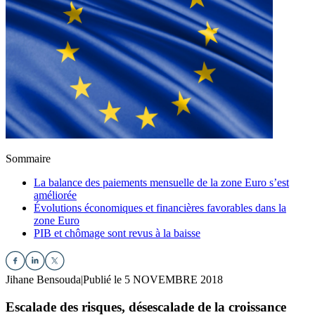
Sommaire
La balance des paiements mensuelle de la zone Euro s’est
améliorée
Évolutions économiques et financières favorables dans la
zone Euro
PIB et chômage sont revus à la baisse
Jihane Bensouda
|
Publié le 5 NOVEMBRE 2018
Escalade des risques, désescalade de la croissance