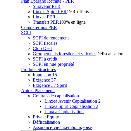
Plan Epargne Retraite - PER
Suravenir PER
Linxea Spirit PER
150€ offerts
Linxea PER
Transfert PER
100% en ligne
Comparer nos PER
SCPI
SCPI de rendement
SCPI fiscales
Club Deal
Groupements forestiers et viticoles
Défiscalisation
SCPI à crédit
SCPI en nue-propriété
Produits Structurés
Impulsion 15
Exigence 37
Exigence 37 Spirit
Autres Placements
Contrats de capitalisation
Linxea Avenir Capitalisation 2
Linxea Spirit Capitalisation 2
Linxea Capitalisation
Private Equity
Défiscalisation
Assurance-vie luxembourgeoise