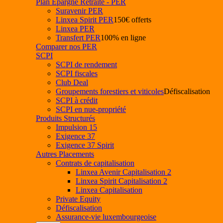
Plan Epargne Retraite - PER
Suravenir PER
Linxea Spirit PER
150€ offerts
Linxea PER
Transfert PER
100% en ligne
Comparer nos PER
SCPI
SCPI de rendement
SCPI fiscales
Club Deal
Groupements forestiers et viticoles
Défiscalisation
SCPI à crédit
SCPI en nue-propriété
Produits Structurés
Impulsion 15
Exigence 37
Exigence 37 Spirit
Autres Placements
Contrats de capitalisation
Linxea Avenir Capitalisation 2
Linxea Spirit Capitalisation 2
Linxea Capitalisation
Private Equity
Défiscalisation
Assurance-vie luxembourgeoise