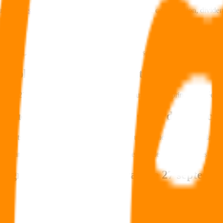
sur
contrats d’assurance vie
, retraits sur contrats de capitalisation, divide
s LEP et les PEL ?
 Les PEL ouverts avant le 1er janvier 2018 ne sont pas non plus soumis à
 applicable en cas de retrait ?
ant le 27 septembre 2017 et la part de revenus liée aux primes versées ap
tiquement tous les ans aux gains de mon con
 rachats, c’est-à-dire quand vous récupérez une partie de l’argent placé s
1er janvier 2018) sont prélevés annuellement sur le rendement des fond
pargne dont je disposais avant le 27 septemb