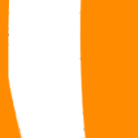
 date sont concernés par la Flat Tax.
estent soumis à la fiscalité traditionnelle de l’assurance vie :
,2 %
2,2 %
ement de 4 600 € (célibataire) ou 9 200 € (couple) : soit 24,7 %
e revenu si le barème progressif vous est plus favorable.
rgne constituée après le 27 septembre 2017 ?
 l’épargne constituée après le 27 septembre 2017 bénéficieront de l’impos
le) s’appliqueront.
re de l’année précédente), tous contrats confondus, la fiscalité traditio
bre de l’année précédente), la Flat Tax s’appliquera aux revenus génér
e revenu si le barème progressif vous est plus favorable.