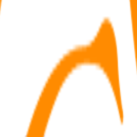
etrait ?
ns aux gains de mon contrat d’assurance vie ?