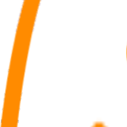
ais avant le 27 septembre 2017 en assurance vie ou sur un contrat de capi
le 27 septembre 2017 ?
ements à compter du 27 septembre 2017 ?
Tax est-elle obligatoire ?
 prélèvements sociaux sont prélevés chaque année. Dois-je payer la Fla
 vie d’un non résident fiscal ?
 cet impôt à taux unique ? Que comprend le prélèvement forfaitaire un
ux unique de 30 % prélevé sur les revenus de l’épargne. Elle remplace 
 les plus élevées.
soit un taux inférieur à la première tranche de l’impôt sur le revenu (
 l’assurance vie ?