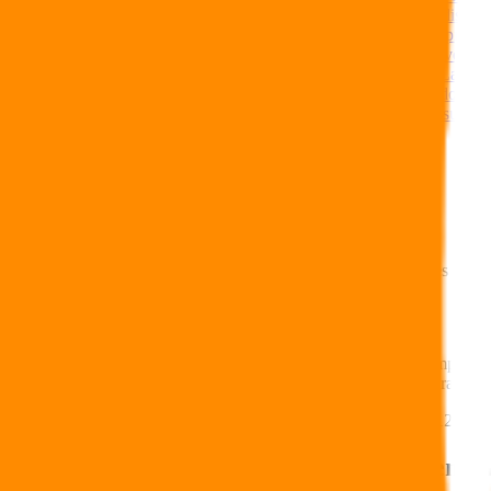
Est-ce que la Flat Tax va s’appliquer à l’épargne dont je dispos
Quelle sera la fiscalité applicable à l’épargne constituée après 
Est-ce que le seuil des 150 000 € porte sur les nouveaux vers
Bénéficiant de peu de revenus je ne suis pas imposable. La Flat 
Mon épargne est investie uniquement sur du fonds euro dont les
Est-ce que la Flat Tax est applicable pour un contrat d’assurance
Jihane Bensouda
|
Publié le 2 OCTOBRE 2018
La Flat Tax en questions
Qu'est-ce que la Flat Tax ? Quels sont les placements concernés par
Qu’est-ce que la Flat Tax ?
La Flat Tax ou Prélèvement Forfaitaire Unique (PFU) est un impôt à ta
prélèvements sociaux qui pouvaient atteindre 64,5 % pour les tranches
Dans ce taux global d’imposition de 30 %, l’impôt représente 12,8 %, 
Est-ce que la Flat Tax concerne uniquement