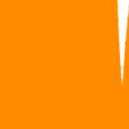
Non, la Flat Tax s’applique aux revenus financiers suivants : retraits 
Est-ce que la Flat Tax concerne le PEA, le
Non, la Flat Tax ne concerne pas les PEA ni les Livrets A ni les LEP.
Comment l’assureur va-t-il calculer le taux
L’assureur va déterminer la part de revenus liée aux primes versées av
Est-ce que la Flat Tax s’appliquera automa
Non, la fiscalité sur l’assurance vie n’est appliquée qu’à l’occasion de
Par contre, les prélèvements sociaux (au taux de 17,2 % à compter du 
Est-ce que la Flat Tax va s’appliquer à l’é
de capitalisation ?
Non, l’épargne existante au 27 septembre 2017 reste hors Flat Tax.