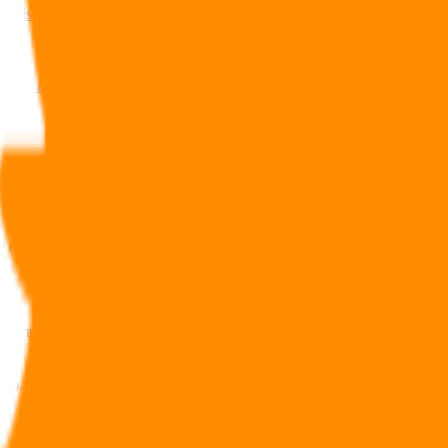
talisation ?
t Tax à 30 % en plus ?
ique (PFU) ? LINXEA répond à vos questions.
l’imposition au barème progressif de l’impôt sur le revenu et aux
14 %). Les prélèvements sociaux représentent 17,2 %.