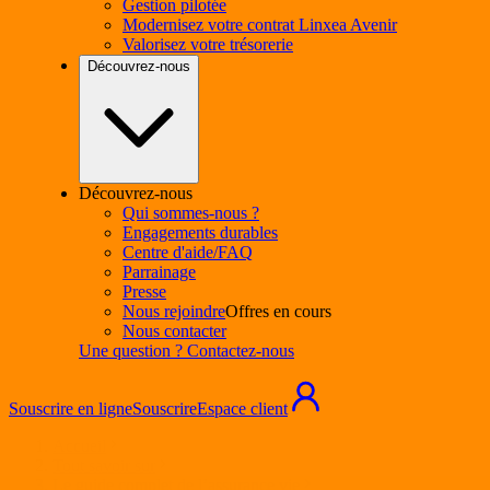
Gestion pilotée
Modernisez votre contrat Linxea Avenir
Valorisez votre trésorerie
Découvrez-nous
Découvrez-nous
Qui sommes-nous ?
Engagements durables
Centre d'aide/FAQ
Parrainage
Presse
Nous rejoindre
Offres en cours
Nous contacter
Une question ? Contactez-nous
Souscrire en ligne
Souscrire
Espace client
Accueil
Tout savoir sur
Le guide complet de l’assurance vie