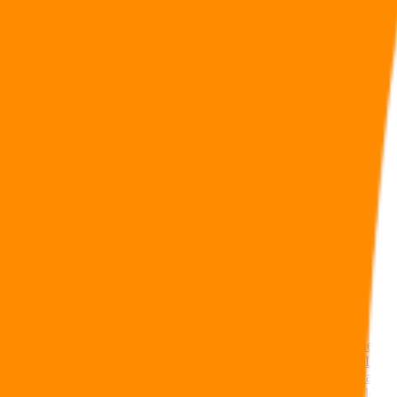
La Flat Tax en questions
Sommaire
Qu’est-ce que la Flat Tax ?
Est-ce que la Flat Tax concerne uniquement l’assurance vie ?
Est-ce que la Flat Tax concerne le PEA, les LEP et les PEL ?
Comment l’assureur va-t-il calculer le taux applicable en cas de r
Est-ce que la Flat Tax s’appliquera automatiquement tous les a