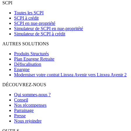
SCPI
Toutes les SCPI
SCPI à crédit
SCPI en nue-propriété
Simulateur de SCPI en nue-propritété
Simulateur de SCPI à crédit
AUTRES SOLUTIONS
Produits Structurés
Plan Epargne Retraite
Défiscalisation
Epargne
Moderniser votre contrat Linxea Avenir vers Linxea Avenir 2
DÉCOUVREZ-NOUS
Qui sommes-nous ?
Conseil
Nos récompenses
Parrainage
Presse
Nous rejoindre
OUTILS