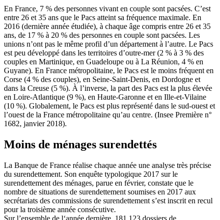
En France, 7 % des personnes vivant en couple sont pacsées. C’est
entre 26 et 35 ans que le Pacs atteint sa fréquence maximale. En
2016 (dernière année étudiée), à chaque âge compris entre 26 et 35
ans, de 17 % à 20 % des personnes en couple sont pacsées. Les
unions n’ont pas le même profil d’un département à l’autre. Le Pacs
est peu développé dans les territoires d’outre-mer (2 % à 3 % des
couples en Martinique, en Guadeloupe ou à La Réunion, 4 % en
Guyane). En France métropolitaine, le Pacs est le moins fréquent en
Corse (4 % des couples), en Seine-Saint-Denis, en Dordogne et
dans la Creuse (5 %). À l’inverse, la part des Pacs est la plus élevée
en Loire-Atlantique (9 %), en Haute-Garonne et en Ille-et-Vilaine
(10 %). Globalement, le Pacs est plus représenté dans le sud-ouest et
l’ouest de la France métropolitaine qu’au centre. (Insee Première n°
1682, janvier 2018).
Moins de ménages surendettés
La Banque de France réalise chaque année une analyse très précise
du surendettement. Son enquête typologique 2017 sur le
surendettement des ménages, parue en février, constate que le
nombre de situations de surendettement soumises en 2017 aux
secrétariats des commissions de surendettement s’est inscrit en recul
pour la troisième année consécutive.
Sur l’ensemble de l‘année dernière, 181 123 dossiers de