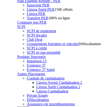
Plan Epargne Retraite - PER
Suravenir PER
Linxea Spirit PER
150€ offerts
Linxea PER
Transfert PER
100% en ligne
Comparer nos PER
SCPI
SCPI de rendement
SCPI fiscales
Club Deal
Groupements forestiers et viticoles
Défiscalisation
SCPI à crédit
SCPI en nue-propriété
Produits Structurés
Impulsion 15
Exigence 37
Exigence 37 Spirit
Autres Placements
Contrats de capitalisation
Linxea Avenir Capitalisation 2
Linxea Spirit Capitalisation 2
Linxea Capitalisation
Private Equity
Défiscalisation
Assurance-vie luxembourgeoise