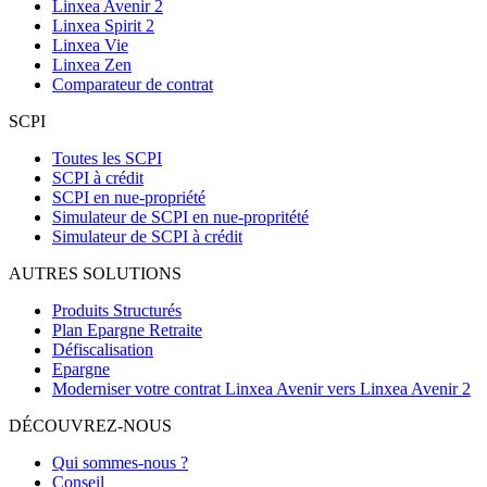
Linxea Avenir 2
Linxea Spirit 2
Linxea Vie
Linxea Zen
Comparateur de contrat
SCPI
Toutes les SCPI
SCPI à crédit
SCPI en nue-propriété
Simulateur de SCPI en nue-propritété
Simulateur de SCPI à crédit
AUTRES SOLUTIONS
Produits Structurés
Plan Epargne Retraite
Défiscalisation
Epargne
Moderniser votre contrat Linxea Avenir vers Linxea Avenir 2
DÉCOUVREZ-NOUS
Qui sommes-nous ?
Conseil