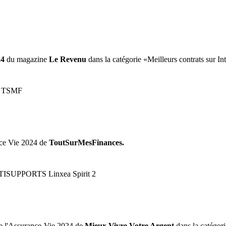
24
du magazine
Le Revenu
dans la catégorie «Meilleurs contrats sur Int
ce Vie 2024 de
ToutSurMesFinances.
e l'Assurance-Vie 2024 de
Mieux Vivre Votre Argent
dans la catégori