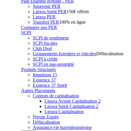
Plan Epargne Retraite - PER
Suravenir PER
Linxea Spirit PER
150€ offerts
Linxea PER
Transfert PER
100% en ligne
Comparer nos PER
SCPI
SCPI de rendement
SCPI fiscales
Club Deal
Groupements forestiers et viticoles
Défiscalisation
SCPI à crédit
SCPI en nue-propriété
Produits Structurés
Impulsion 15
Exigence 37
Exigence 37 Spirit
Autres Placements
Contrats de capitalisation
Linxea Avenir Capitalisation 2
Linxea Spirit Capitalisation 2
Linxea Capitalisation
Private Equity
Défiscalisation
Assurance-vie luxembourgeoise