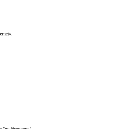
ernet».
e "multisupports".