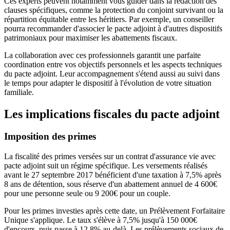
Ces experts peuvent notamment vous guider dans la rédaction des
clauses spécifiques, comme la protection du conjoint survivant ou la
répartition équitable entre les héritiers. Par exemple, un conseiller
pourra recommander d'associer le pacte adjoint à d'autres dispositifs
patrimoniaux pour maximiser les abattements fiscaux.
La collaboration avec ces professionnels garantit une parfaite
coordination entre vos objectifs personnels et les aspects techniques
du pacte adjoint. Leur accompagnement s'étend aussi au suivi dans
le temps pour adapter le dispositif à l'évolution de votre situation
familiale.
Les implications fiscales du pacte adjoint
Imposition des primes
La fiscalité des primes versées sur un contrat d'assurance vie avec
pacte adjoint suit un régime spécifique. Les versements réalisés
avant le 27 septembre 2017 bénéficient d'une taxation à 7,5% après
8 ans de détention, sous réserve d'un abattement annuel de 4 600€
pour une personne seule ou 9 200€ pour un couple.
Pour les primes investies après cette date, un Prélèvement Forfaitaire
Unique s'applique. Le taux s'élève à 7,5% jusqu'à 150 000€
d'encours, puis passe à 12,8% au-delà. Les prélèvements sociaux de