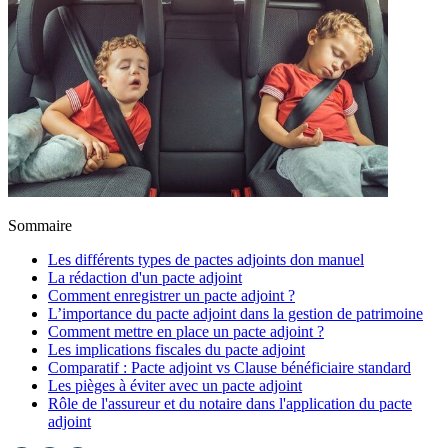
Sommaire
Les différents types de pactes adjoints don manuel
La rédaction d'un pacte adjoint
Comment enregistrer un pacte adjoint ?
L’importance du pacte adjoint dans la gestion de patrimoine
Comment mettre en place un pacte adjoint ?
Les implications fiscales du pacte adjoint
Comparatif : Pacte adjoint vs Clause bénéficiaire standard
Les pièges à éviter avec un pacte adjoint
Rôle de l'assureur et du notaire dans l'application du pacte
adjoint