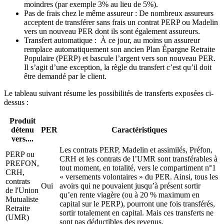
moindres (par exemple 3% au lieu de 5%).
Pas de frais chez le même assureur : De nombreux assureurs
acceptent de transférer sans frais un contrat PERP ou Madelin
vers un nouveau PER dont ils sont également assureurs.
Transfert automatique : À ce jour, au moins un assureur
remplace automatiquement son ancien Plan Épargne Retraite
Populaire (PERP) et bascule l’argent vers son nouveau PER.
Il s’agit d’une exception, la règle du transfert c’est qu’il doit
être demandé par le client.
Le tableau suivant résume les possibilités de transferts exposées ci-
dessus :
Produit
détenu
PER
Caractéristiques
vers....
Les contrats PERP, Madelin et assimilés, Préfon,
PERP ou
CRH et les contrats de l’UMR sont transférables à
PREFON,
tout moment, en totalité, vers le compartiment n°1
CRH,
« versements volontaires » du PER. Ainsi, tous les
contrats
Oui
avoirs qui ne pouvaient jusqu’à présent sortir
de l'Union
qu’en rente viagère (ou à 20 % maximum en
Mutualiste
capital sur le PERP), pourront une fois transférés,
Retraite
sortir totalement en capital. Mais ces transferts ne
(UMR)
sont pas déductibles des revenus.