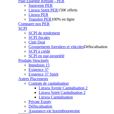
Plan Epargne Retraite - PER
Suravenir PER
Linxea Spirit PER
150€ offerts
Linxea PER
Transfert PER
100% en ligne
Comparer nos PER
SCPI
SCPI de rendement
SCPI fiscales
Club Deal
Groupements forestiers et viticoles
Défiscalisation
SCPI à crédit
SCPI en nue-propriété
Produits Structurés
Impulsion 15
Exigence 37
Exigence 37 Spirit
Autres Placements
Contrats de capitalisation
Linxea Avenir Capitalisation 2
Linxea Spirit Capitalisation 2
Linxea Capitalisation
Private Equity
Défiscalisation
Assurance-vie luxembourgeoise