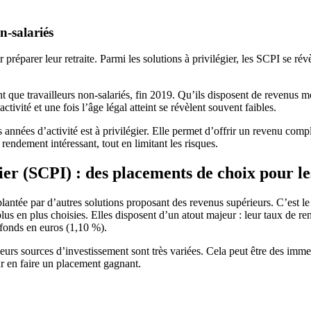
n-salariés
réparer leur retraite. Parmi les solutions à privilégier, les SCPI se rév
 tant que travailleurs non-salariés, fin 2019. Qu’ils disposent de revenu
ctivité et une fois l’âge légal atteint se révèlent souvent faibles.
 années d’activité est à privilégier. Elle permet d’offrir un revenu co
rendement intéressant, tout en limitant les risques.
ier (SCPI) : des placements de choix pour l
antée par d’autres solutions proposant des revenus supérieurs. C’est le
 plus en plus choisies. Elles disposent d’un atout majeur : leur taux de
 fonds en euros (1,10 %).
. Leurs sources d’investissement sont très variées. Cela peut être des imm
ur en faire un placement gagnant.